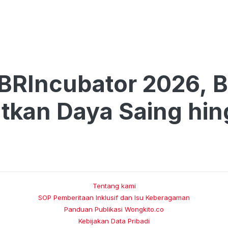
BRIncubator 2026, 
tkan Daya Saing hin
Tentang kami
SOP Pemberitaan Inklusif dan Isu Keberagaman
Panduan Publikasi Wongkito.co
Kebijakan Data Pribadi