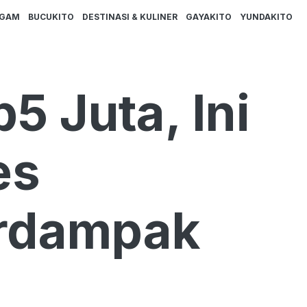
AGAM
BUCUKITO
DESTINASI & KULINER
GAYAKITO
YUNDAKITO
5 Juta, Ini
es
erdampak