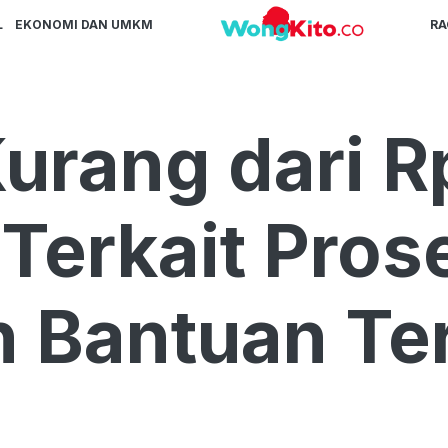
L
EKONOMI DAN UMKM
R
urang dari Rp
Terkait Pros
n Bantuan T