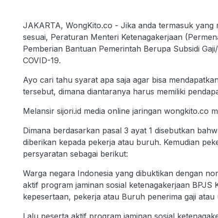
JAKARTA, WongKito.co - Jika anda termasuk yang 
sesuai, Peraturan Menteri Ketenagakerjaan (Perme
Pemberian Bantuan Pemerintah Berupa Subsidi Gaj
COVID-19.
Ayo cari tahu syarat apa saja agar bisa mendapatka
tersebut, dimana diantaranya harus memiliki pendap
Melansir sijori.id media online jaringan wongkito.co
Dimana berdasarkan pasal 3 ayat 1 disebutkan bahw
diberikan kepada pekerja atau buruh. Kemudian pe
persyaratan sebagai berikut:
Warga negara Indonesia yang dibuktikan dengan nom
aktif program jaminan sosial ketenagakerjaan BPJS
kepesertaan, pekerja atau Buruh penerima gaji ata
Lalu peserta aktif program jaminan sosial ketenag