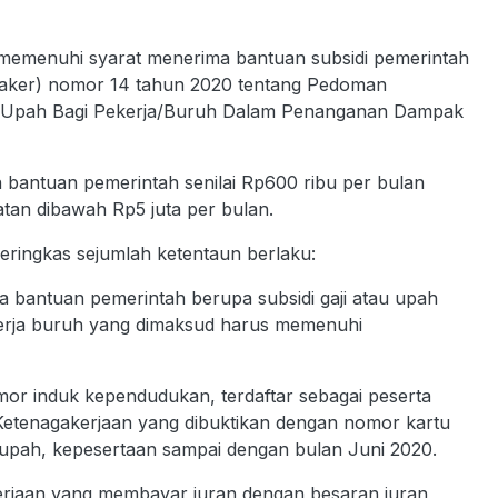
memenuhi syarat menerima bantuan subsidi pemerintah
naker) nomor 14 tahun 2020 tentang Pedoman
i/Upah Bagi Pekerja/Buruh Dalam Penanganan Dampak
n bantuan pemerintah senilai Rp600 ribu per bulan
atan dibawah Rp5 juta per bulan.
 meringkas sejumlah ketentaun berlaku:
a bantuan pemerintah berupa subsidi gaji atau upah
kerja buruh yang dimaksud harus memenuhi
or induk kependudukan, terdaftar sebagai peserta
 Ketenagakerjaan yang dibuktikan dengan nomor kartu
u upah, kepesertaan sampai dengan bulan Juni 2020.
akerjaan yang membayar iuran dengan besaran iuran