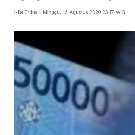
Nila Ertina
-
Minggu
,
16 Agustus 2020 23:17
WIB