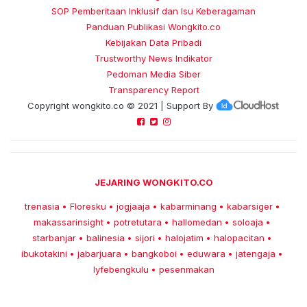
SOP Pemberitaan Inklusif dan Isu Keberagaman
Panduan Publikasi Wongkito.co
Kebijakan Data Pribadi
Trustworthy News Indikator
Pedoman Media Siber
Transparency Report
Copyright
wongkito.co
© 2021 | Support By
JEJARING WONGKITO.CO
trenasia
Floresku
jogjaaja
kabarminang
kabarsiger
•
•
•
•
•
makassarinsight
potretutara
hallomedan
soloaja
•
•
•
•
starbanjar
balinesia
sijori
halojatim
halopacitan
•
•
•
•
•
ibukotakini
jabarjuara
bangkoboi
eduwara
jatengaja
•
•
•
•
•
lyfebengkulu
pesenmakan
•