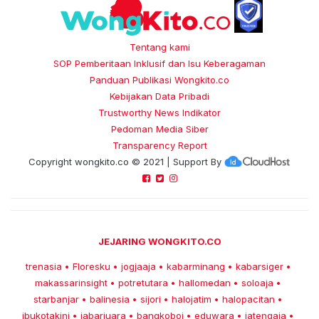
Tentang kami
SOP Pemberitaan Inklusif dan Isu Keberagaman
Panduan Publikasi Wongkito.co
Kebijakan Data Pribadi
Trustworthy News Indikator
Pedoman Media Siber
Transparency Report
Copyright
wongkito.co
© 2021 | Support By
JEJARING WONGKITO.CO
trenasia
Floresku
jogjaaja
kabarminang
kabarsiger
•
•
•
•
•
makassarinsight
potretutara
hallomedan
soloaja
•
•
•
•
starbanjar
balinesia
sijori
halojatim
halopacitan
•
•
•
•
•
ibukotakini
jabarjuara
bangkoboi
eduwara
jatengaja
•
•
•
•
•