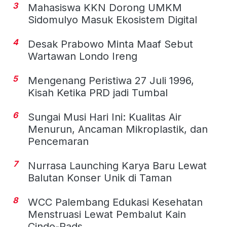
3
Mahasiswa KKN Dorong UMKM
Sidomulyo Masuk Ekosistem Digital
4
Desak Prabowo Minta Maaf Sebut
Wartawan Londo Ireng
5
Mengenang Peristiwa 27 Juli 1996,
Kisah Ketika PRD jadi Tumbal
6
Sungai Musi Hari Ini: Kualitas Air
Menurun, Ancaman Mikroplastik, dan
Pencemaran
7
Nurrasa Launching Karya Baru Lewat
Balutan Konser Unik di Taman
8
WCC Palembang Edukasi Kesehatan
Menstruasi Lewat Pembalut Kain
Cindo-Pads