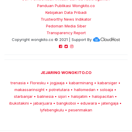
Panduan Publikasi Wongkito.co
Kebijakan Data Pribadi
Trustworthy News Indikator
Pedoman Media Siber
Transparency Report
Copyright
wongkito.co
© 2021 | Support By
JEJARING WONGKITO.CO
trenasia
Floresku
jogjaaja
kabarminang
kabarsiger
•
•
•
•
•
makassarinsight
potretutara
hallomedan
soloaja
•
•
•
•
starbanjar
balinesia
sijori
halojatim
halopacitan
•
•
•
•
•
ibukotakini
jabarjuara
bangkoboi
eduwara
jatengaja
•
•
•
•
•
lyfebengkulu
pesenmakan
•