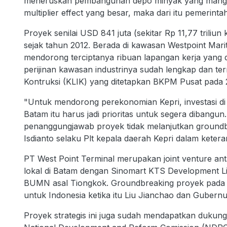
meneruskan pembangunan depo minyak yang mangkra
multiplier effect yang besar, maka dari itu pemerint
Proyek senilai USD 841 juta (sekitar Rp 11,77 triliun
sejak tahun 2012. Berada di kawasan Westpoint Mari
mendorong terciptanya ribuan lapangan kerja yang
perijinan kawasan industrinya sudah lengkap dan t
Kontruksi (KLIK) yang ditetapkan BKPM Pusat pada 
"Untuk mendorong perekonomian Kepri, investasi di
Batam itu harus jadi prioritas untuk segera dibang
penanggungjawab proyek tidak melanjutkan groundbre
Isdianto selaku Plt kepala daerah Kepri dalam keter
PT West Point Terminal merupakan joint venture an
lokal di Batam dengan Sinomart KTS Development Li
BUMN asal Tiongkok. Groundbreaking proyek pada 9 
untuk Indonesia ketika itu Liu Jianchao dan Guber
Proyek strategis ini juga sudah mendapatkan dukung