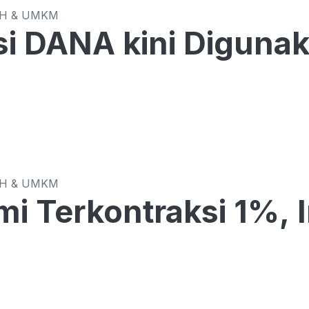
CH & UMKM
si DANA kini Diguna
CH & UMKM
i Terkontraksi 1%, 