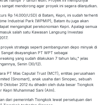
k hampir 7 tahun lebih. Proyek ini mempunyai
ah sangat mendorong agar proyek ini segera dilanjutkan.
 kurs Rp 14.000/USD) di Batam, Kepri, ini sudah terhenti
time Industrial Park (WPMIP), Batam itu juga akan
 dapat mengangkat perekonomian Kepri. Apalagi semua
ermasuk salah satu Kawasan Langsung Investasi
2017.
 proyek strategis seperti pembangunan depo minyak di
un. Sangat disayangkan PT WPT sebagai
aking yang sudah dilakukan 7 tahun lalu," jelas
angannya, Senin (30/12).
tara PT Mas Caputal Trust (MCT), entitas perusahaan
mited (Sinomart), anak usaha dari Sinopec, sebuah
Oktober 2012 itu dihadiri oleh duta besar Tiongkok
nur Kepri Muhammad Sani (Alm).
an dari pemerintah Tiongkok lewat persetujuan dari