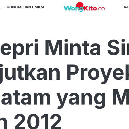
L
EKONOMI DAN UMKM
R
epri Minta S
jutkan Proye
Batam yang 
n 2012