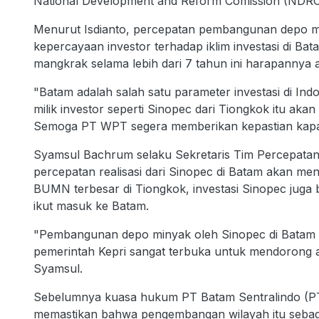
National Development and Reform Comission (NDRC
Menurut Isdianto, percepatan pembangunan depo m
kepercayaan investor terhadap iklim investasi di 
mangkrak selama lebih dari 7 tahun ini harapannya a
"Batam adalah salah satu parameter investasi di I
milik investor seperti Sinopec dari Tiongkok itu aka
Semoga PT WPT segera memberikan kepastian kapan p
Syamsul Bachrum selaku Sekretaris Tim Percepata
percepatan realisasi dari Sinopec di Batam akan menci
BUMN terbesar di Tiongkok, investasi Sinopec juga 
ikut masuk ke Batam.
"Pembangunan depo minyak oleh Sinopec di Batam ini
pemerintah Kepri sangat terbuka untuk mendorong aga
Syamsul.
Sebelumnya kuasa hukum PT Batam Sentralindo (PT
memastikan bahwa pengembangan wilayah itu sebag