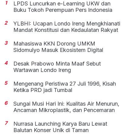
1
LPDS Luncurkan e-Learning UKW dan
Buku Tokoh Perempuan Pers Indonesia
2
YLBHI: Ucapan Londo Ireng Mengkhianati
Mandat Konstitusi dan Kedaulatan Rakyat
3
Mahasiswa KKN Dorong UMKM
Sidomulyo Masuk Ekosistem Digital
4
Desak Prabowo Minta Maaf Sebut
Wartawan Londo Ireng
5
Mengenang Peristiwa 27 Juli 1996, Kisah
Ketika PRD jadi Tumbal
6
Sungai Musi Hari Ini: Kualitas Air Menurun,
Ancaman Mikroplastik, dan Pencemaran
7
Nurrasa Launching Karya Baru Lewat
Balutan Konser Unik di Taman