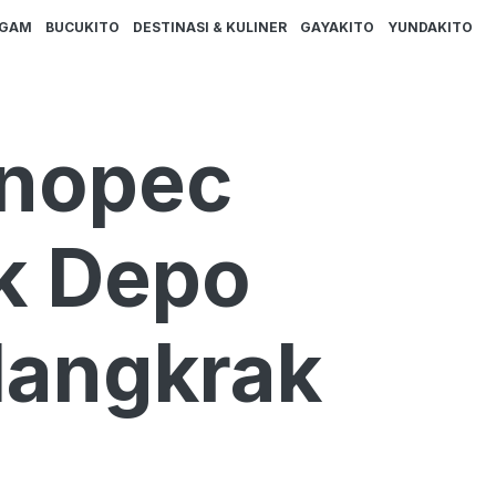
AGAM
BUCUKITO
DESTINASI & KULINER
GAYAKITO
YUNDAKITO
inopec
k Depo
Mangkrak