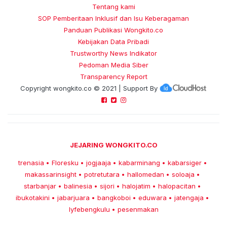
Tentang kami
SOP Pemberitaan Inklusif dan Isu Keberagaman
Panduan Publikasi Wongkito.co
Kebijakan Data Pribadi
Trustworthy News Indikator
Pedoman Media Siber
Transparency Report
Copyright
wongkito.co
© 2021 | Support By
JEJARING WONGKITO.CO
trenasia
Floresku
jogjaaja
kabarminang
kabarsiger
•
•
•
•
•
makassarinsight
potretutara
hallomedan
soloaja
•
•
•
•
starbanjar
balinesia
sijori
halojatim
halopacitan
•
•
•
•
•
ibukotakini
jabarjuara
bangkoboi
eduwara
jatengaja
•
•
•
•
•
lyfebengkulu
pesenmakan
•