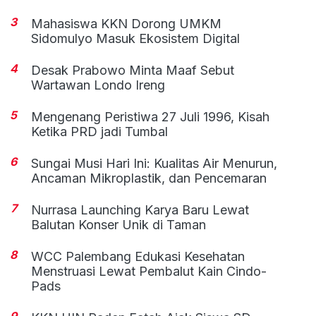
3
Mahasiswa KKN Dorong UMKM
Sidomulyo Masuk Ekosistem Digital
4
Desak Prabowo Minta Maaf Sebut
Wartawan Londo Ireng
5
Mengenang Peristiwa 27 Juli 1996, Kisah
Ketika PRD jadi Tumbal
6
Sungai Musi Hari Ini: Kualitas Air Menurun,
Ancaman Mikroplastik, dan Pencemaran
7
Nurrasa Launching Karya Baru Lewat
Balutan Konser Unik di Taman
8
WCC Palembang Edukasi Kesehatan
Menstruasi Lewat Pembalut Kain Cindo-
Pads
9