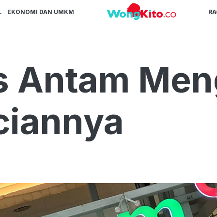
L
EKONOMI DAN UMKM
R
s Antam Men
nciannya