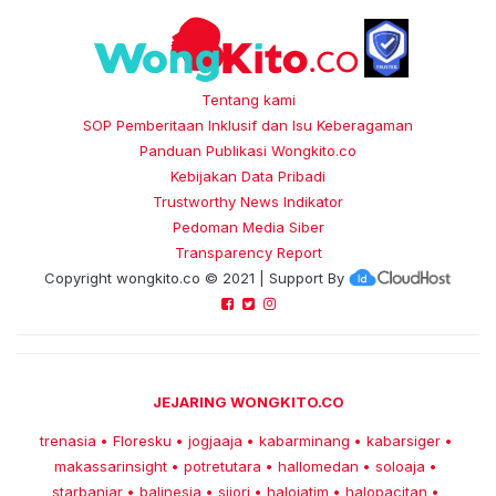
Tentang kami
SOP Pemberitaan Inklusif dan Isu Keberagaman
Panduan Publikasi Wongkito.co
Kebijakan Data Pribadi
Trustworthy News Indikator
Pedoman Media Siber
Transparency Report
Copyright
wongkito.co
© 2021 | Support By
JEJARING WONGKITO.CO
trenasia
Floresku
jogjaaja
kabarminang
kabarsiger
•
•
•
•
•
makassarinsight
potretutara
hallomedan
soloaja
•
•
•
•
starbanjar
balinesia
sijori
halojatim
halopacitan
•
•
•
•
•