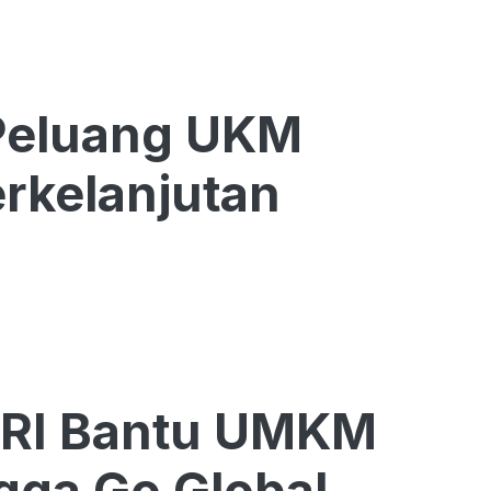
Peluang UKM
rkelanjutan
BRI Bantu UMKM
gga Go Global