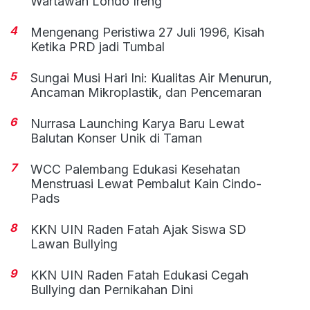
Wartawan Londo Ireng
4
Mengenang Peristiwa 27 Juli 1996, Kisah
Ketika PRD jadi Tumbal
5
Sungai Musi Hari Ini: Kualitas Air Menurun,
Ancaman Mikroplastik, dan Pencemaran
6
Nurrasa Launching Karya Baru Lewat
Balutan Konser Unik di Taman
7
WCC Palembang Edukasi Kesehatan
Menstruasi Lewat Pembalut Kain Cindo-
Pads
8
KKN UIN Raden Fatah Ajak Siswa SD
Lawan Bullying
9
KKN UIN Raden Fatah Edukasi Cegah
Bullying dan Pernikahan Dini