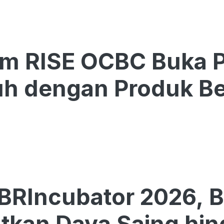
am RISE OCBC Buka 
h dengan Produk Be
BRIncubator 2026, 
tkan Daya Saing hin