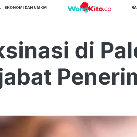
L
EKONOMI DAN UMKM
R
aksinasi di P
ejabat Pener