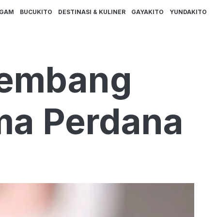
AGAM
BUCUKITO
DESTINASI & KULINER
GAYAKITO
YUNDAKITO
alembang
ima Perdana