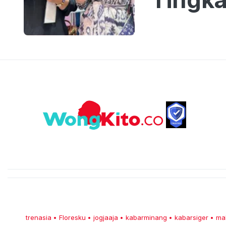
trenasia
Floresku
jogjaaja
kabarminang
kabarsiger
ma
•
•
•
•
•