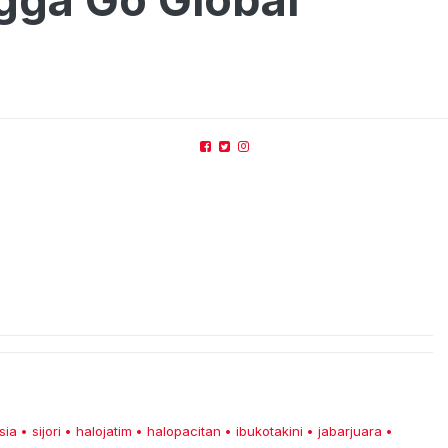
sia
sijori
halojatim
halopacitan
ibukotakini
jabarjuara
•
•
•
•
•
•