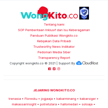
Tentang kami
SOP Pemberitaan Inklusif dan Isu Keberagaman
Panduan Publikasi Wongkito.co
Kebijakan Data Pribadi
Trustworthy News Indikator
Pedoman Media Siber
Transparency Report
Copyright
wongkito.co
© 2021 | Support By
JEJARING WONGKITO.CO
trenasia
Floresku
jogjaaja
kabarminang
kabarsiger
•
•
•
•
•
makassarinsight
potretutara
hallomedan
soloaja
•
•
•
•