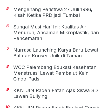
5
Mengenang Peristiwa 27 Juli 1996,
Kisah Ketika PRD jadi Tumbal
6
Sungai Musi Hari Ini: Kualitas Air
Menurun, Ancaman Mikroplastik, dan
Pencemaran
7
Nurrasa Launching Karya Baru Lewat
Balutan Konser Unik di Taman
8
WCC Palembang Edukasi Kesehatan
Menstruasi Lewat Pembalut Kain
Cindo-Pads
9
KKN UIN Raden Fatah Ajak Siswa SD
Lawan Bullying
10
KKN UIN Raden Fatah Edukasi Cegah