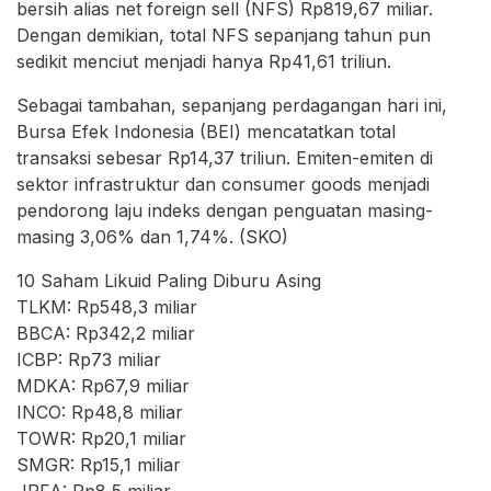
bersih alias net foreign sell (NFS) Rp819,67 miliar.
Dengan demikian, total NFS sepanjang tahun pun
sedikit menciut menjadi hanya Rp41,61 triliun.
Sebagai tambahan, sepanjang perdagangan hari ini,
Bursa Efek Indonesia (BEI) mencatatkan total
transaksi sebesar Rp14,37 triliun. Emiten-emiten di
sektor infrastruktur dan consumer goods menjadi
pendorong laju indeks dengan penguatan masing-
masing 3,06% dan 1,74%. (SKO)
10 Saham Likuid Paling Diburu Asing
TLKM: Rp548,3 miliar
BBCA: Rp342,2 miliar
ICBP: Rp73 miliar
MDKA: Rp67,9 miliar
INCO: Rp48,8 miliar
TOWR: Rp20,1 miliar
SMGR: Rp15,1 miliar
JPFA: Rp8,5 miliar