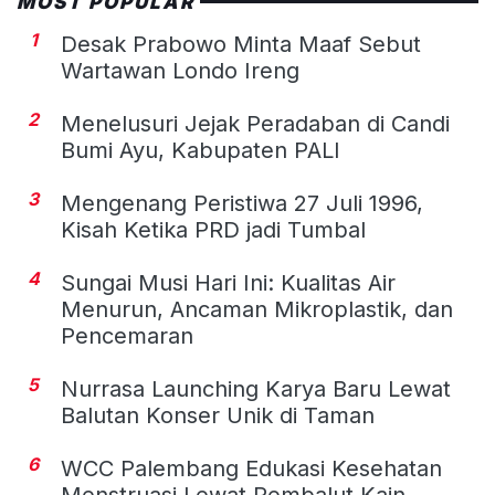
MOST POPULAR
1
Desak Prabowo Minta Maaf Sebut
Wartawan Londo Ireng
2
Menelusuri Jejak Peradaban di Candi
Bumi Ayu, Kabupaten PALI
3
Mengenang Peristiwa 27 Juli 1996,
Kisah Ketika PRD jadi Tumbal
4
Sungai Musi Hari Ini: Kualitas Air
Menurun, Ancaman Mikroplastik, dan
Pencemaran
5
Nurrasa Launching Karya Baru Lewat
Balutan Konser Unik di Taman
6
WCC Palembang Edukasi Kesehatan
Menstruasi Lewat Pembalut Kain