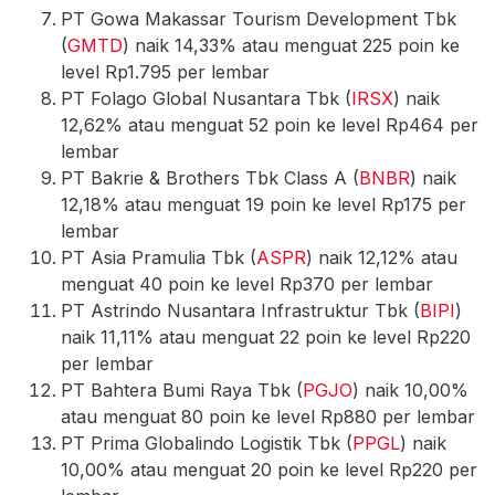
PT Gowa Makassar Tourism Development Tbk
(
GMTD
) naik 14,33% atau menguat 225 poin ke
level Rp1.795 per lembar
PT Folago Global Nusantara Tbk (
IRSX
) naik
12,62% atau menguat 52 poin ke level Rp464 per
lembar
PT Bakrie & Brothers Tbk Class A (
BNBR
) naik
12,18% atau menguat 19 poin ke level Rp175 per
lembar
PT Asia Pramulia Tbk (
ASPR
) naik 12,12% atau
menguat 40 poin ke level Rp370 per lembar
PT Astrindo Nusantara Infrastruktur Tbk (
BIPI
)
naik 11,11% atau menguat 22 poin ke level Rp220
per lembar
PT Bahtera Bumi Raya Tbk (
PGJO
) naik 10,00%
atau menguat 80 poin ke level Rp880 per lembar
PT Prima Globalindo Logistik Tbk (
PPGL
) naik
10,00% atau menguat 20 poin ke level Rp220 per