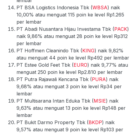
lembar
PT BSA Logistics Indonesia Tbk (
WBSA
) naik
10,00% atau menguat 115 poin ke level Rp1.265
per lembar
PT Abadi Nusantara Hijau Investama Tbk (
PACK
)
naik 9,86% atau menguat 28 poin ke level Rp312
per lembar
PT Hoffmen Cleanindo Tbk (
KING
) naik 9,82%
atau menguat 44 poin ke level Rp492 per lembar
PT Estee Gold Feet Tbk (
EURO
) naik 9,77% atau
menguat 250 poin ke level Rp2.810 per lembar
PT Putra Rajawali Kencana Tbk (
PURA
) naik
9,68% atau menguat 3 poin ke level Rp34 per
lembar
PT Multisarana Intan Eduka Tbk (
MSIE
) naik
9,63% atau menguat 13 poin ke level Rp148 per
lembar
PT Bukit Darmo Property Tbk (
BKDP
) naik
9,57% atau menguat 9 poin ke level Rp103 per