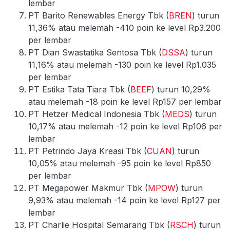
lembar
PT Barito Renewables Energy Tbk (
BREN
) turun
11,36% atau melemah -410 poin ke level Rp3.200
per lembar
PT Dian Swastatika Sentosa Tbk (
DSSA
) turun
11,16% atau melemah -130 poin ke level Rp1.035
per lembar
PT Estika Tata Tiara Tbk (
BEEF
) turun 10,29%
atau melemah -18 poin ke level Rp157 per lembar
PT Hetzer Medical Indonesia Tbk (
MEDS
) turun
10,17% atau melemah -12 poin ke level Rp106 per
lembar
PT Petrindo Jaya Kreasi Tbk (
CUAN
) turun
10,05% atau melemah -95 poin ke level Rp850
per lembar
PT Megapower Makmur Tbk (
MPOW
) turun
9,93% atau melemah -14 poin ke level Rp127 per
lembar
PT Charlie Hospital Semarang Tbk (
RSCH
) turun