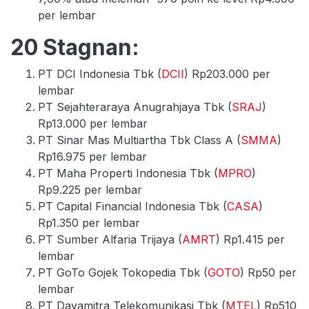
per lembar
20 Stagnan:
PT DCI Indonesia Tbk (
DCII
) Rp203.000 per
lembar
PT Sejahteraraya Anugrahjaya Tbk (
SRAJ
)
Rp13.000 per lembar
PT Sinar Mas Multiartha Tbk Class A (
SMMA
)
Rp16.975 per lembar
PT Maha Properti Indonesia Tbk (
MPRO
)
Rp9.225 per lembar
PT Capital Financial Indonesia Tbk (
CASA
)
Rp1.350 per lembar
PT Sumber Alfaria Trijaya (
AMRT
) Rp1.415 per
lembar
PT GoTo Gojek Tokopedia Tbk (
GOTO
) Rp50 per
lembar
PT Dayamitra Telekomunikasi Tbk (
MTEL
) Rp510