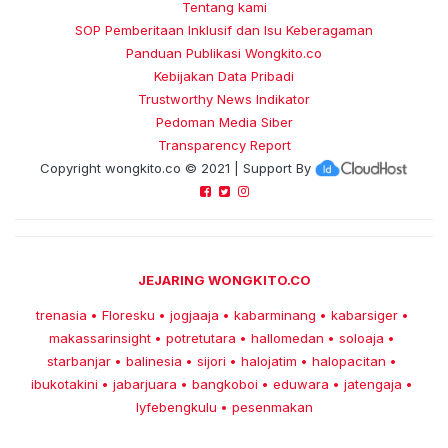
Tentang kami
SOP Pemberitaan Inklusif dan Isu Keberagaman
Panduan Publikasi Wongkito.co
Kebijakan Data Pribadi
Trustworthy News Indikator
Pedoman Media Siber
Transparency Report
Copyright
wongkito.co
© 2021 | Support By
JEJARING WONGKITO.CO
trenasia
Floresku
jogjaaja
kabarminang
kabarsiger
•
•
•
•
•
makassarinsight
potretutara
hallomedan
soloaja
•
•
•
•
starbanjar
balinesia
sijori
halojatim
halopacitan
•
•
•
•
•
ibukotakini
jabarjuara
bangkoboi
eduwara
jatengaja
•
•
•
•
•
lyfebengkulu
pesenmakan
•