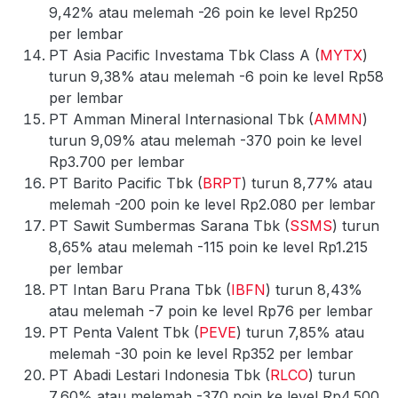
9,42% atau melemah -26 poin ke level Rp250
per lembar
PT Asia Pacific Investama Tbk Class A (
MYTX
)
turun 9,38% atau melemah -6 poin ke level Rp58
per lembar
PT Amman Mineral Internasional Tbk (
AMMN
)
turun 9,09% atau melemah -370 poin ke level
Rp3.700 per lembar
PT Barito Pacific Tbk (
BRPT
) turun 8,77% atau
melemah -200 poin ke level Rp2.080 per lembar
PT Sawit Sumbermas Sarana Tbk (
SSMS
) turun
8,65% atau melemah -115 poin ke level Rp1.215
per lembar
PT Intan Baru Prana Tbk (
IBFN
) turun 8,43%
atau melemah -7 poin ke level Rp76 per lembar
PT Penta Valent Tbk (
PEVE
) turun 7,85% atau
melemah -30 poin ke level Rp352 per lembar
PT Abadi Lestari Indonesia Tbk (
RLCO
) turun
7,60% atau melemah -370 poin ke level Rp4.500