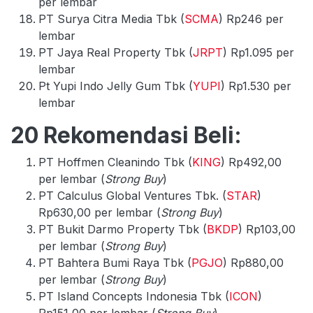
per lembar
PT Surya Citra Media Tbk (
SCMA
) Rp246 per
lembar
PT Jaya Real Property Tbk (
JRPT
) Rp1.095 per
lembar
Pt Yupi Indo Jelly Gum Tbk (
YUPI
) Rp1.530 per
lembar
20 Rekomendasi Beli:
PT Hoffmen Cleanindo Tbk (
KING
) Rp492,00
per lembar (
Strong Buy
)
PT Calculus Global Ventures Tbk. (
STAR
)
Rp630,00 per lembar (
Strong Buy
)
PT Bukit Darmo Property Tbk (
BKDP
) Rp103,00
per lembar (
Strong Buy
)
PT Bahtera Bumi Raya Tbk (
PGJO
) Rp880,00
per lembar (
Strong Buy
)
PT Island Concepts Indonesia Tbk (
ICON
)
Rp151,00 per lembar (
Strong Buy
)