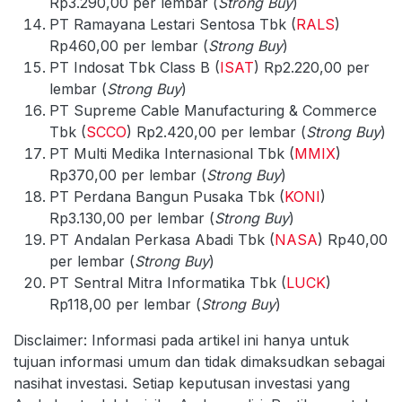
Rp3.290,00 per lembar (
Strong Buy
)
PT Ramayana Lestari Sentosa Tbk (
RALS
)
Rp460,00 per lembar (
Strong Buy
)
PT Indosat Tbk Class B (
ISAT
) Rp2.220,00 per
lembar (
Strong Buy
)
PT Supreme Cable Manufacturing & Commerce
Tbk (
SCCO
) Rp2.420,00 per lembar (
Strong Buy
)
PT Multi Medika Internasional Tbk (
MMIX
)
Rp370,00 per lembar (
Strong Buy
)
PT Perdana Bangun Pusaka Tbk (
KONI
)
Rp3.130,00 per lembar (
Strong Buy
)
PT Andalan Perkasa Abadi Tbk (
NASA
) Rp40,00
per lembar (
Strong Buy
)
PT Sentral Mitra Informatika Tbk (
LUCK
)
Rp118,00 per lembar (
Strong Buy
)
Disclaimer: Informasi pada artikel ini hanya untuk
tujuan informasi umum dan tidak dimaksudkan sebagai
nasihat investasi. Setiap keputusan investasi yang