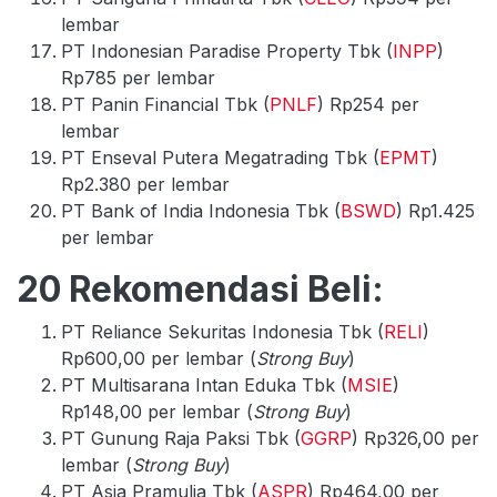
lembar
PT Indonesian Paradise Property Tbk (
INPP
)
Rp785 per lembar
PT Panin Financial Tbk (
PNLF
) Rp254 per
lembar
PT Enseval Putera Megatrading Tbk (
EPMT
)
Rp2.380 per lembar
PT Bank of India Indonesia Tbk (
BSWD
) Rp1.425
per lembar
20 Rekomendasi Beli:
PT Reliance Sekuritas Indonesia Tbk (
RELI
)
Rp600,00 per lembar (
Strong Buy
)
PT Multisarana Intan Eduka Tbk (
MSIE
)
Rp148,00 per lembar (
Strong Buy
)
PT Gunung Raja Paksi Tbk (
GGRP
) Rp326,00 per
lembar (
Strong Buy
)
PT Asia Pramulia Tbk (
ASPR
) Rp464,00 per