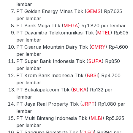
lembar
PT Golden Energy Mines Tbk (
GEMS
) Rp7.625
per lembar
PT Bank Mega Tbk (
MEGA
) Rp1.870 per lembar
PT Dayamitra Telekomunikasi Tbk (
MTEL
) Rp505
per lembar
PT Cisarua Mountain Dairy Tbk (
CMRY
) Rp4.600
per lembar
PT Super Bank Indonesia Tbk (
SUPA
) Rp850
per lembar
PT Krom Bank Indonesia Tbk (
BBSI
) Rp4.700
per lembar
PT Bukalapak.com Tbk (
BUKA
) Rp132 per
lembar
PT Jaya Real Property Tbk (
JRPT
) Rp1.080 per
lembar
PT Multi Bintang Indonesia Tbk (
MLBI
) Rp5.925
per lembar
PT Sariguna Primatirta Tbk (
CLEO
) Rp394 per