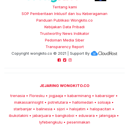
Tentang kami
SOP Pemberitaan Inklusif dan Isu Keberagaman
Panduan Publikasi Wongkito.co
Kebijakan Data Pribadi
Trustworthy News Indikator
Pedoman Media Siber
Transparency Report
Copyright
wongkito.co
© 2021 | Support By
JEJARING WONGKITO.CO
trenasia
Floresku
jogjaaja
kabarminang
kabarsiger
•
•
•
•
•
makassarinsight
potretutara
hallomedan
soloaja
•
•
•
•
starbanjar
balinesia
sijori
halojatim
halopacitan
•
•
•
•
•
ibukotakini
jabarjuara
bangkoboi
eduwara
jatengaja
•
•
•
•
•
lyfebengkulu
pesenmakan
•