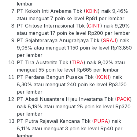
lembar
PT Kokoh Inti Arebama Tbk (
KOIN
) naik 9,46%
atau menguat 7 poin ke level Rp81 per lembar
PT Chitose Internasional Tbk (
CINT
) naik 9,29%
atau menguat 17 poin ke level Rp200 per lembar
PT Sejahteraraya Anugrahjaya Tbk (
SRAJ
) naik
9,06% atau menguat 1.150 poin ke level Rp13.850
per lembar
PT Tira Austenite Tbk (
TIRA
) naik 9,02% atau
menguat 55 poin ke level Rp665 per lembar
PT Perdana Bangun Pusaka Tbk (
KONI
) naik
8,30% atau menguat 240 poin ke level Rp3.130
per lembar
PT Abadi Nusantara Hijau Investama Tbk (
PACK
)
naik 8,19% atau menguat 28 poin ke level Rp370
per lembar
PT Putra Rajawali Kencana Tbk (
PURA
) naik
8,11% atau menguat 3 poin ke level Rp40 per
lembar