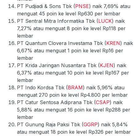
PT Pudjiadi & Sons Tbk (
PNSE
) naik 7,69% atau
menguat 45 poin ke level Rp630 per lembar
PT Sentral Mitra Informatika Tbk (
LUCK
) naik
7,27% atau menguat 8 poin ke level Rp118 per
lembar
PT Quantum Clovera Investama Tbk (
KREN
) naik
6,67% atau menguat 1 poin ke level Rp16 per
lembar
PT Krida Jaringan Nusantara Tbk (
KJEN
) naik
6,37% atau menguat 10 poin ke level Rp167 per
lembar
PT Indo Kordsa Tbk (
BRAM
) naik 5,96% atau
menguat 270 poin ke level Rp4.800 per lembar
PT Catur Sentosa Adiprana Tbk (
CSAP
) naik
5,88% atau menguat 16 poin ke level Rp288 per
lembar
PT Gunung Raja Paksi Tbk (
GGRP
) naik 5,84%
atau menguat 18 poin ke level Rp326 per lembar