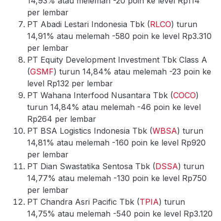
14,93% atau melemah -20 poin ke level Rp114
per lembar
PT Abadi Lestari Indonesia Tbk (
RLCO
) turun
14,91% atau melemah -580 poin ke level Rp3.310
per lembar
PT Equity Development Investment Tbk Class A
(
GSMF
) turun 14,84% atau melemah -23 poin ke
level Rp132 per lembar
PT Wahana Interfood Nusantara Tbk (
COCO
)
turun 14,84% atau melemah -46 poin ke level
Rp264 per lembar
PT BSA Logistics Indonesia Tbk (
WBSA
) turun
14,81% atau melemah -160 poin ke level Rp920
per lembar
PT Dian Swastatika Sentosa Tbk (
DSSA
) turun
14,77% atau melemah -130 poin ke level Rp750
per lembar
PT Chandra Asri Pacific Tbk (
TPIA
) turun
14,75% atau melemah -540 poin ke level Rp3.120