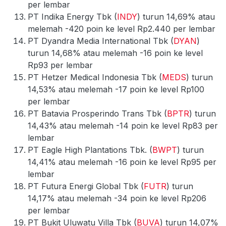
per lembar
PT Indika Energy Tbk (
INDY
) turun 14,69% atau
melemah -420 poin ke level Rp2.440 per lembar
PT Dyandra Media International Tbk (
DYAN
)
turun 14,68% atau melemah -16 poin ke level
Rp93 per lembar
PT Hetzer Medical Indonesia Tbk (
MEDS
) turun
14,53% atau melemah -17 poin ke level Rp100
per lembar
PT Batavia Prosperindo Trans Tbk (
BPTR
) turun
14,43% atau melemah -14 poin ke level Rp83 per
lembar
PT Eagle High Plantations Tbk. (
BWPT
) turun
14,41% atau melemah -16 poin ke level Rp95 per
lembar
PT Futura Energi Global Tbk (
FUTR
) turun
14,17% atau melemah -34 poin ke level Rp206
per lembar
PT Bukit Uluwatu Villa Tbk (
BUVA
) turun 14,07%