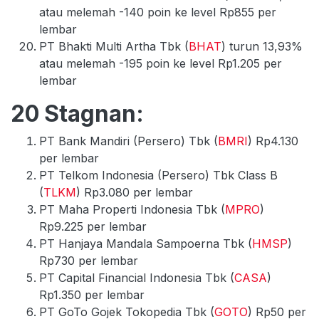
atau melemah -140 poin ke level Rp855 per
lembar
PT Bhakti Multi Artha Tbk (
BHAT
) turun 13,93%
atau melemah -195 poin ke level Rp1.205 per
lembar
20 Stagnan:
PT Bank Mandiri (Persero) Tbk (
BMRI
) Rp4.130
per lembar
PT Telkom Indonesia (Persero) Tbk Class B
(
TLKM
) Rp3.080 per lembar
PT Maha Properti Indonesia Tbk (
MPRO
)
Rp9.225 per lembar
PT Hanjaya Mandala Sampoerna Tbk (
HMSP
)
Rp730 per lembar
PT Capital Financial Indonesia Tbk (
CASA
)
Rp1.350 per lembar
PT GoTo Gojek Tokopedia Tbk (
GOTO
) Rp50 per