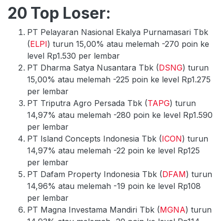
20 Top Loser:
PT Pelayaran Nasional Ekalya Purnamasari Tbk
(
ELPI
) turun 15,00% atau melemah -270 poin ke
level Rp1.530 per lembar
PT Dharma Satya Nusantara Tbk (
DSNG
) turun
15,00% atau melemah -225 poin ke level Rp1.275
per lembar
PT Triputra Agro Persada Tbk (
TAPG
) turun
14,97% atau melemah -280 poin ke level Rp1.590
per lembar
PT Island Concepts Indonesia Tbk (
ICON
) turun
14,97% atau melemah -22 poin ke level Rp125
per lembar
PT Dafam Property Indonesia Tbk (
DFAM
) turun
14,96% atau melemah -19 poin ke level Rp108
per lembar
PT Magna Investama Mandiri Tbk (
MGNA
) turun