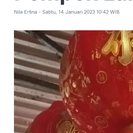
Nila Ertina
-
Sabtu
,
14 Januari 2023 10:42
WIB