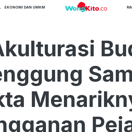
L
EKONOMI DAN UMKM
R
kulturasi Bu
nggung Samb
kta Menarikn
ngganan Pej