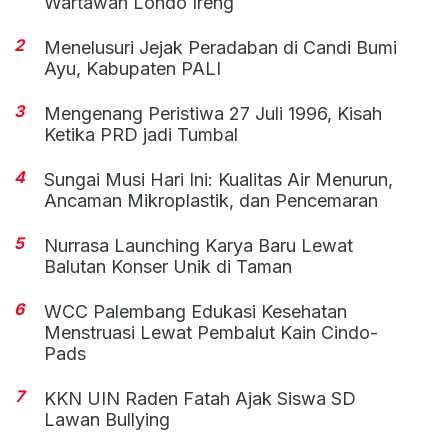
Wartawan Londo Ireng
2
Menelusuri Jejak Peradaban di Candi Bumi
Ayu, Kabupaten PALI
3
Mengenang Peristiwa 27 Juli 1996, Kisah
Ketika PRD jadi Tumbal
4
Sungai Musi Hari Ini: Kualitas Air Menurun,
Ancaman Mikroplastik, dan Pencemaran
5
Nurrasa Launching Karya Baru Lewat
Balutan Konser Unik di Taman
6
WCC Palembang Edukasi Kesehatan
Menstruasi Lewat Pembalut Kain Cindo-
Pads
7
KKN UIN Raden Fatah Ajak Siswa SD
Lawan Bullying