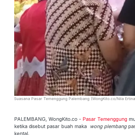
Suasana Pasar Temenggung Palembang (WongKito.co/Nila Ertina
PALEMBANG, WongKito.co -
Pasar Temenggung
mu
ketika disebut pasar buah maka
wong plembang
pas
kental.