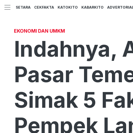
SETARA
CEKFAKTA
KATOKITO
KABARKITO
ADVERTORIA
EKONOMI DAN UMKM
Indahnya, A
Pasar Teme
Simak 5 Fa
Pempek La