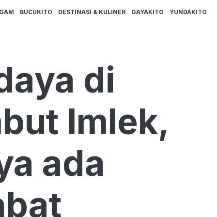
AGAM
BUCUKITO
DESTINASI & KULINER
GAYAKITO
YUNDAKITO
daya di
ut Imlek,
ya ada
abat