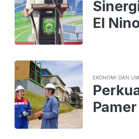
Sinergi TPID 
El Nin
EKONOMI DAN U
Perkua
Pamer 