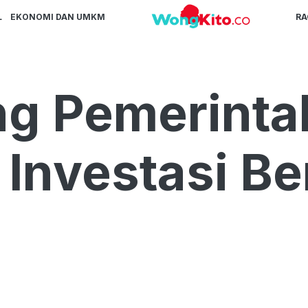
L
EKONOMI DAN UMKM
R
ng Pemerinta
Investasi Be