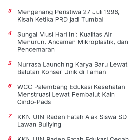
3
Mengenang Peristiwa 27 Juli 1996,
Kisah Ketika PRD jadi Tumbal
4
Sungai Musi Hari Ini: Kualitas Air
Menurun, Ancaman Mikroplastik, dan
Pencemaran
5
Nurrasa Launching Karya Baru Lewat
Balutan Konser Unik di Taman
6
WCC Palembang Edukasi Kesehatan
Menstruasi Lewat Pembalut Kain
Cindo-Pads
7
KKN UIN Raden Fatah Ajak Siswa SD
Lawan Bullying
8
KKN UIN Raden Fatah Edukasi Cegah