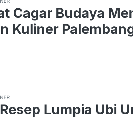
INER
t Cagar Budaya Men
n Kuliner Palemban
INER
 Resep Lumpia Ubi U