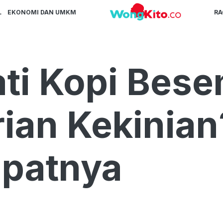
L
EKONOMI DAN UMKM
R
ati Kopi Bes
ian Kekinia
mpatnya