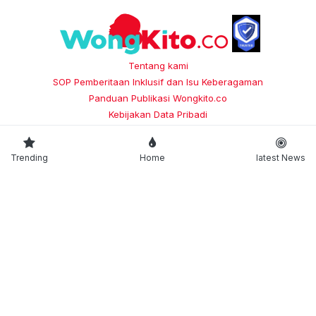
Tentang kami
SOP Pemberitaan Inklusif dan Isu Keberagaman
Panduan Publikasi Wongkito.co
Kebijakan Data Pribadi
Trustworthy News Indikator
Pedoman Media Siber
Trending
Home
latest News
Transparency Report
Copyright
wongkito.co
© 2021 | Support By
JEJARING WONGKITO.CO
trenasia
Floresku
jogjaaja
kabarminang
kabarsiger
•
•
•
•
•
makassarinsight
potretutara
hallomedan
soloaja
•
•
•
•
starbanjar
balinesia
sijori
halojatim
halopacitan
•
•
•
•
•