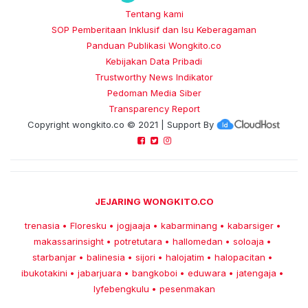
Tentang kami
SOP Pemberitaan Inklusif dan Isu Keberagaman
Panduan Publikasi Wongkito.co
Kebijakan Data Pribadi
Trustworthy News Indikator
Pedoman Media Siber
Transparency Report
Copyright
wongkito.co
© 2021 | Support By
JEJARING WONGKITO.CO
trenasia
Floresku
jogjaaja
kabarminang
kabarsiger
•
•
•
•
•
makassarinsight
potretutara
hallomedan
soloaja
•
•
•
•
starbanjar
balinesia
sijori
halojatim
halopacitan
•
•
•
•
•
ibukotakini
jabarjuara
bangkoboi
eduwara
jatengaja
•
•
•
•
•
lyfebengkulu
pesenmakan
•