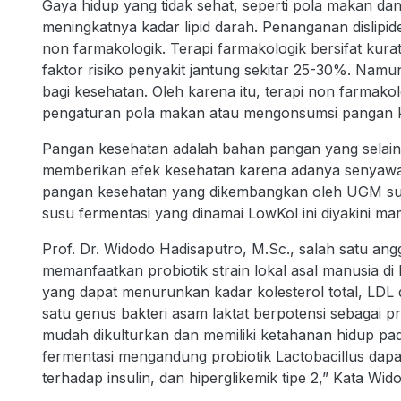
Gaya hidup yang tidak sehat, seperti pola makan da
meningkatnya kadar lipid darah. Penanganan dislipid
non farmakologik. Terapi farmakologik bersifat ku
faktor risiko penyakit jantung sekitar 25-30%. Namu
bagi kesehatan. Oleh karena itu, terapi non farmakol
pengaturan pola makan atau mengonsumsi pangan 
Pangan kesehatan adalah bahan pangan yang selain
memberikan efek kesehatan karena adanya senyawa b
pangan kesehatan yang dikembangkan oleh UGM sus
susu fermentasi yang dinamai LowKol ini diyakini m
Prof. Dr. Widodo Hadisaputro, M.Sc., salah satu ang
memanfaatkan probiotik strain lokal asal manusia di I
yang dapat menurunkan kadar kolesterol total, LDL d
satu genus bakteri asam laktat berpotensi sebagai p
mudah dikulturkan dan memiliki ketahanan hidup pa
fermentasi mengandung probiotik Lactobacillus dapa
terhadap insulin, dan hiperglikemik tipe 2,” Kata Wid