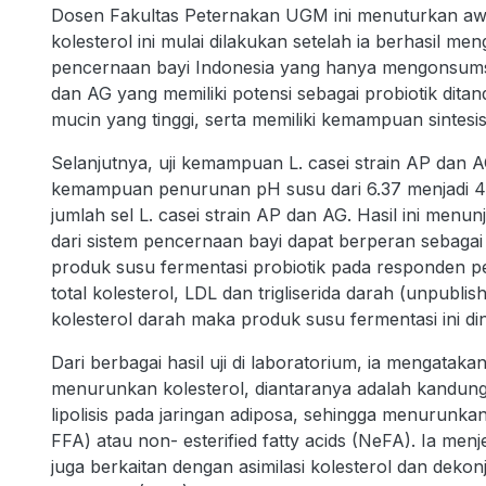
Dosen Fakultas Peternakan UGM ini menuturkan a
kolesterol ini mulai dilakukan setelah ia berhasil men
pencernaan bayi Indonesia yang hanya mengonsumsi ai
dan AG yang memiliki potensi sebagai probiotik dita
mucin yang tinggi, serta memiliki kemampuan sintesi
Selanjutnya, uji kemampuan L. casei strain AP dan 
kemampuan penurunan pH susu dari 6.37 menjadi 4,2
jumlah sel L. casei strain AP dan AG. Hasil ini menu
dari sistem pencernaan bayi dapat berperan sebagai k
produk susu fermentasi probiotik pada responden 
total kolesterol, LDL dan trigliserida darah (unpu
kolesterol darah maka produk susu fermentasi ini d
Dari berbagai hasil uji di laboratorium, ia mengat
menurunkan kolesterol, diantaranya adalah kandu
lipolisis pada jaringan adiposa, sehingga menurunkan
FFA) atau non- esterified fatty acids (NeFA). Ia men
juga berkaitan dengan asimilasi kolesterol dan dekonjug