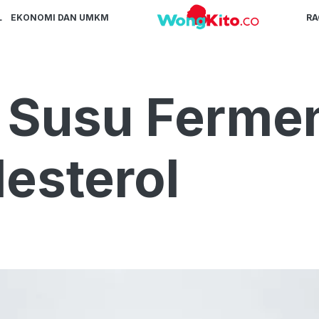
L
EKONOMI DAN UMKM
R
t Susu Fermen
esterol