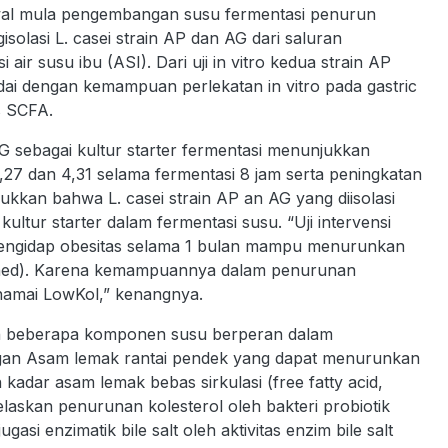
wal mula pengembangan susu fermentasi penurun
gisolasi L. casei strain AP dan AG dari saluran
r susu ibu (ASI). Dari uji in vitro kedua strain AP
ndai dengan kemampuan perlekatan in vitro pada gastric
s SCFA.
AG sebagai kultur starter fermentasi menunjukkan
7 dan 4,31 selama fermentasi 8 jam serta peningkatan
njukkan bahwa L. casei strain AP an AG yang diisolasi
ultur starter dalam fermentasi susu. “Uji intervensi
pengidap obesitas selama 1 bulan mampu menurunkan
blished). Karena kemampuannya dalam penurunan
inamai LowKol,” kenangnya.
akan beberapa komponen susu berperan dalam
ngan Asam lemak rantai pendek yang dapat menurunkan
 kadar asam lemak bebas sirkulasi (free fatty acid,
jelaskan penurunan kolesterol oleh bakteri probiotik
asi enzimatik bile salt oleh aktivitas enzim bile salt