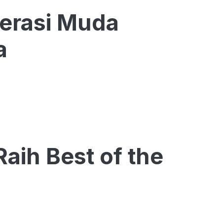
nerasi Muda
a
aih Best of the