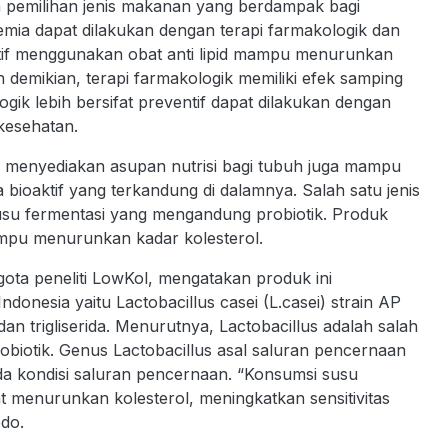
n pemilihan jenis makanan yang berdampak bagi
emia dapat dilakukan dengan terapi farmakologik dan
ratif menggunakan obat anti lipid mampu menurunkan
n demikian, terapi farmakologik memiliki efek samping
ogik lebih bersifat preventif dapat dilakukan dengan
kesehatan.
 menyediakan asupan nutrisi bagi tubuh juga mampu
ioaktif yang terkandung di dalamnya. Salah satu jenis
u fermentasi yang mengandung probiotik. Produk
ampu menurunkan kadar kolesterol.
gota peneliti LowKol, mengatakan produk ini
ndonesia yaitu Lactobacillus casei (L.casei) strain AP
an trigliserida. Menurutnya, Lactobacillus adalah salah
robiotik. Genus Lactobacillus asal saluran pencernaan
da kondisi saluran pencernaan. “Konsumsi susu
t menurunkan kolesterol, meningkatkan sensitivitas
odo.