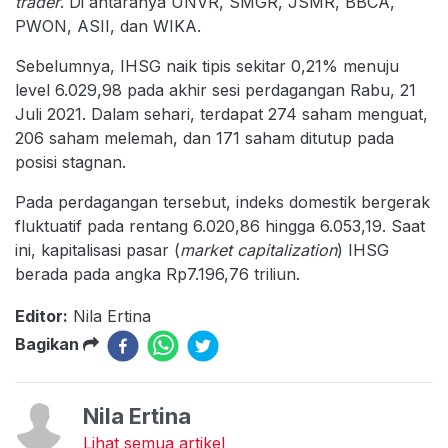
trader
. Di antaranya UNVR, SMGR, JSMR, BBCA,
PWON, ASII, dan WIKA.
Sebelumnya, IHSG naik tipis sekitar 0,21% menuju
level 6.029,98 pada akhir sesi perdagangan Rabu, 21
Juli 2021. Dalam sehari, terdapat 274 saham menguat,
206 saham melemah, dan 171 saham ditutup pada
posisi stagnan.
Pada perdagangan tersebut, indeks domestik bergerak
fluktuatif pada rentang 6.020,86 hingga 6.053,19. Saat
ini, kapitalisasi pasar (
market capitalization
) IHSG
berada pada angka Rp7.196,76 triliun.
Editor:
Nila Ertina
Bagikan
Nila Ertina
Lihat semua artikel