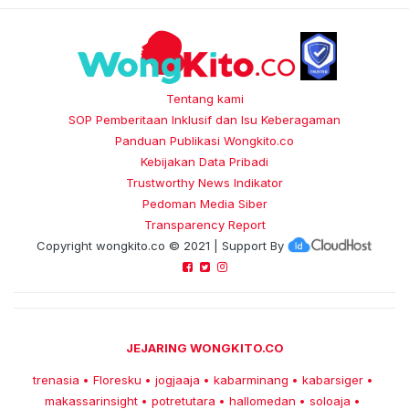
Tentang kami
SOP Pemberitaan Inklusif dan Isu Keberagaman
Panduan Publikasi Wongkito.co
Kebijakan Data Pribadi
Trustworthy News Indikator
Pedoman Media Siber
Transparency Report
Copyright
wongkito.co
© 2021 | Support By
JEJARING WONGKITO.CO
trenasia
Floresku
jogjaaja
kabarminang
kabarsiger
•
•
•
•
•
makassarinsight
potretutara
hallomedan
soloaja
•
•
•
•