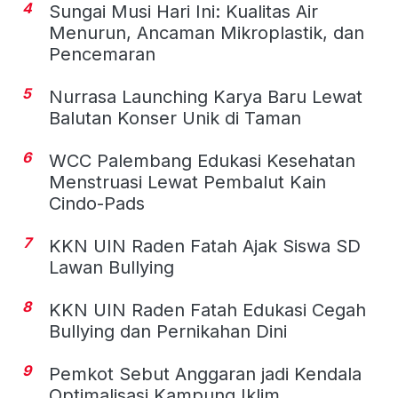
4
Sungai Musi Hari Ini: Kualitas Air
Menurun, Ancaman Mikroplastik, dan
Pencemaran
5
Nurrasa Launching Karya Baru Lewat
Balutan Konser Unik di Taman
6
WCC Palembang Edukasi Kesehatan
Menstruasi Lewat Pembalut Kain
Cindo-Pads
7
KKN UIN Raden Fatah Ajak Siswa SD
Lawan Bullying
8
KKN UIN Raden Fatah Edukasi Cegah
Bullying dan Pernikahan Dini
9
Pemkot Sebut Anggaran jadi Kendala
Optimalisasi Kampung Iklim