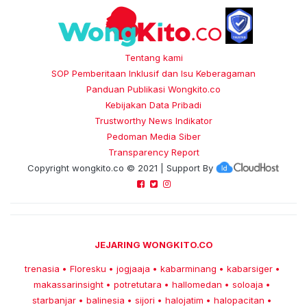
Tentang kami
SOP Pemberitaan Inklusif dan Isu Keberagaman
Panduan Publikasi Wongkito.co
Kebijakan Data Pribadi
Trustworthy News Indikator
Pedoman Media Siber
Transparency Report
Copyright
wongkito.co
© 2021 | Support By
JEJARING WONGKITO.CO
trenasia
Floresku
jogjaaja
kabarminang
kabarsiger
•
•
•
•
•
makassarinsight
potretutara
hallomedan
soloaja
•
•
•
•
starbanjar
balinesia
sijori
halojatim
halopacitan
•
•
•
•
•