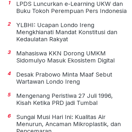
1
LPDS Luncurkan e-Learning UKW dan
Buku Tokoh Perempuan Pers Indonesia
2
YLBHI: Ucapan Londo Ireng
Mengkhianati Mandat Konstitusi dan
Kedaulatan Rakyat
3
Mahasiswa KKN Dorong UMKM
Sidomulyo Masuk Ekosistem Digital
4
Desak Prabowo Minta Maaf Sebut
Wartawan Londo Ireng
5
Mengenang Peristiwa 27 Juli 1996,
Kisah Ketika PRD jadi Tumbal
6
Sungai Musi Hari Ini: Kualitas Air
Menurun, Ancaman Mikroplastik, dan
Pencemaran