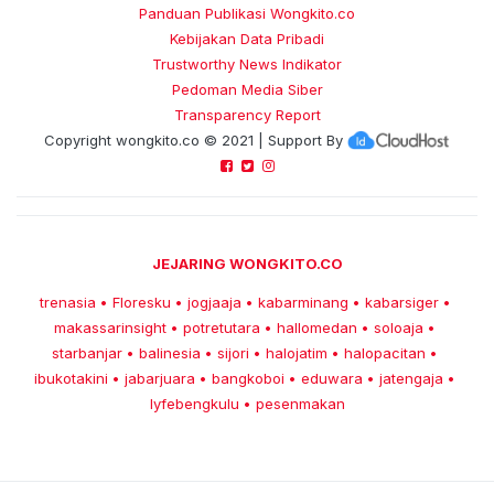
Panduan Publikasi Wongkito.co
Kebijakan Data Pribadi
Trustworthy News Indikator
Pedoman Media Siber
Transparency Report
Copyright
wongkito.co
© 2021 | Support By
JEJARING WONGKITO.CO
trenasia
Floresku
jogjaaja
kabarminang
kabarsiger
•
•
•
•
•
makassarinsight
potretutara
hallomedan
soloaja
•
•
•
•
starbanjar
balinesia
sijori
halojatim
halopacitan
•
•
•
•
•
ibukotakini
jabarjuara
bangkoboi
eduwara
jatengaja
•
•
•
•
•
lyfebengkulu
pesenmakan
•