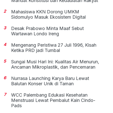
Mandat Konstitusi dan Kedaulatan Rakyat
2
Mahasiswa KKN Dorong UMKM
Sidomulyo Masuk Ekosistem Digital
3
Desak Prabowo Minta Maaf Sebut
Wartawan Londo Ireng
4
Mengenang Peristiwa 27 Juli 1996, Kisah
Ketika PRD jadi Tumbal
5
Sungai Musi Hari Ini: Kualitas Air Menurun,
Ancaman Mikroplastik, dan Pencemaran
6
Nurrasa Launching Karya Baru Lewat
Balutan Konser Unik di Taman
7
WCC Palembang Edukasi Kesehatan
Menstruasi Lewat Pembalut Kain Cindo-
Pads