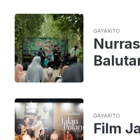
GAYAKITO
Nurras
Baluta
GAYAKITO
Film J