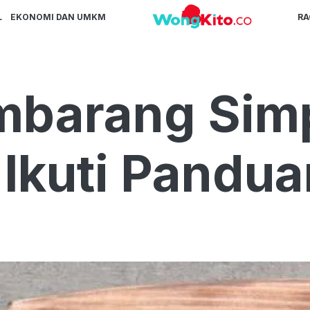
L
EKONOMI DAN UMKM
R
mbarang Sim
Ikuti Panduan