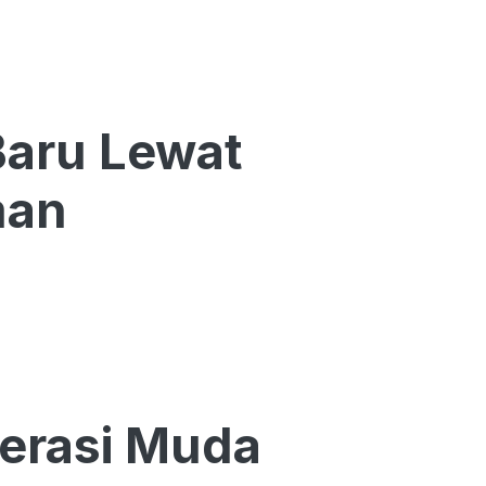
Baru Lewat
man
nerasi Muda