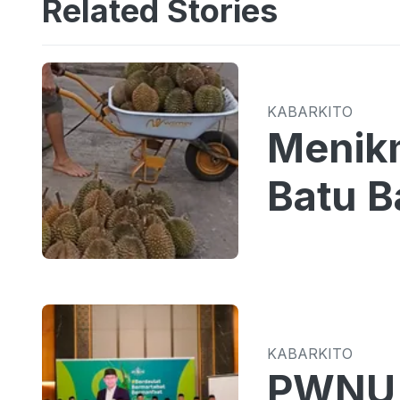
Related Stories
KABARKITO
Menikm
Batu B
KABARKITO
PWNU 