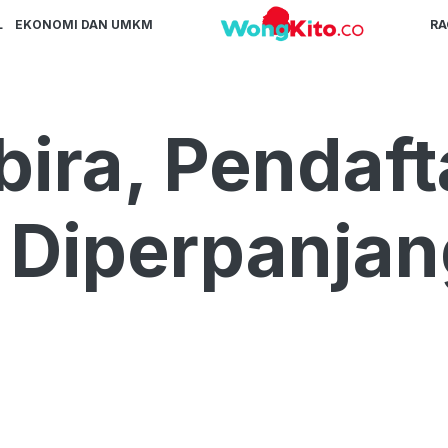
L
EKONOMI DAN UMKM
R
ira, Pendaf
Diperpanjan