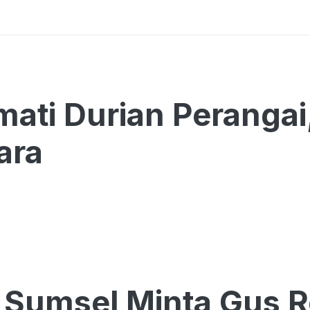
ati Durian Perangai
ara
Sumsel Minta Gus R