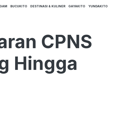
AGAM
BUCUKITO
DESTINASI & KULINER
GAYAKITO
YUNDAKITO
taran CPNS
g Hingga