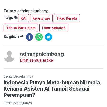
Editor:
adminpalembang
Tags
KAI
kereta api
Tiket Kereta
Tahun Baru Islam
Libur Sekolah
Bagikan
adminpalembang
Lihat semua artikel
Berita Sebelumnya
Indonesia Punya Meta-human Nirmala,
Kenapa Asisten AI Tampil Sebagai
Perempuan?
Berita Selanjutnya