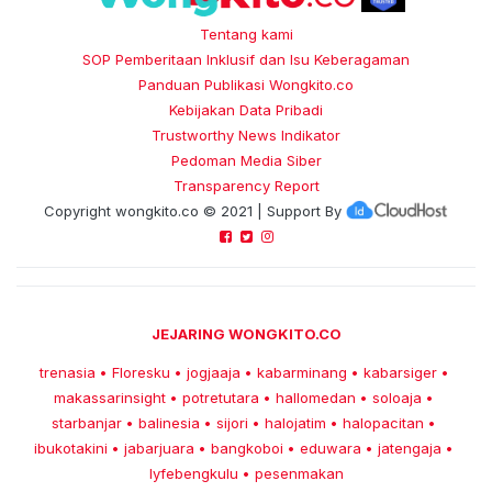
Tentang kami
SOP Pemberitaan Inklusif dan Isu Keberagaman
Panduan Publikasi Wongkito.co
Kebijakan Data Pribadi
Trustworthy News Indikator
Pedoman Media Siber
Transparency Report
Copyright
wongkito.co
© 2021 | Support By
JEJARING WONGKITO.CO
trenasia
Floresku
jogjaaja
kabarminang
kabarsiger
•
•
•
•
•
makassarinsight
potretutara
hallomedan
soloaja
•
•
•
•
starbanjar
balinesia
sijori
halojatim
halopacitan
•
•
•
•
•
ibukotakini
jabarjuara
bangkoboi
eduwara
jatengaja
•
•
•
•
•
lyfebengkulu
pesenmakan
•