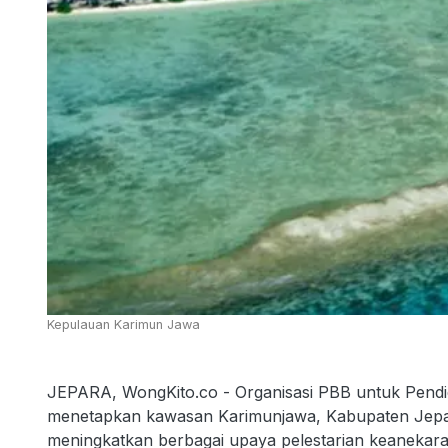
Kepulauan Karimun Jawa
JEPARA, WongKito.co - Organisasi PBB untuk Pend
menetapkan kawasan Karimunjawa, Kabupaten Jepar
meningkatkan berbagai upaya pelestarian keanekarag