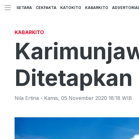
SETARA
CEKFAKTA
KATOKITO
KABARKITO
ADVERTORIA
KABARKITO
Karimunjaw
Ditetapka
Nila Ertina
-
Kamis
,
05 November 2020 18:18
WIB