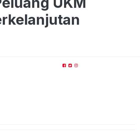
Peluang UKM
rkelanjutan