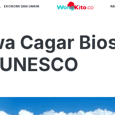
L
EKONOMI DAN UMKM
R
a Cagar Bios
n UNESCO