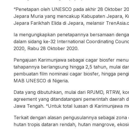
“Penetapan oleh UNESCO pada akhir 28 Oktober 20
Jepara Muria yang mencakup Kabupaten Jepara, Kud
Jepara Farikhah Elida di Jepara, melansir TrenAsia.
Ia mengungkapkan penetapannya bersamaan dengan 
dalam sidang ke-32 International Coordinating Cou
2020, Rabu 28 Oktober 2020.
Pengajuan Karimunjawa sebagai cagar biosfer menur
tahapannya berlangsung hingga 2,5 tahun, mulai dari
pembuatan film nominasi cagar biosfer, hingga pen
MAB UNESCO di Nigeria.
Data yang dibutuhkan, mulai dari RPJMD, RTRW, kondi
agreement yang ditandatangani pemerintah daerah da
Jawa Tengah. “Untuk total luasan di Karimunjawa me
Terkait dengan alasan pengusulannya sebagai zona 
hutan tropis dataran rendah, hutan mangrove, ekos