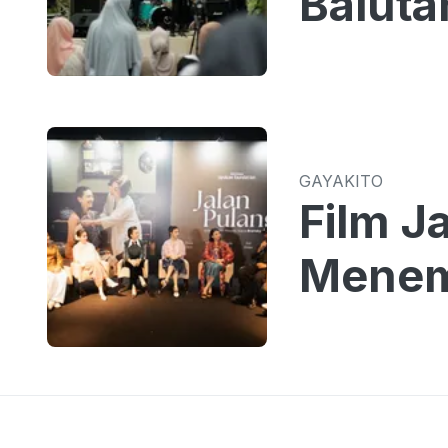
Baluta
GAYAKITO
Film J
Menem