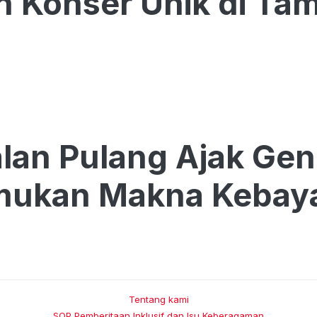
n Konser Unik di Ta
alan Pulang Ajak Ge
ukan Makna Kebay
Tentang kami
SOP Pemberitaan Inklusif dan Isu Keberagaman