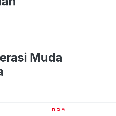
man
nerasi Muda
a