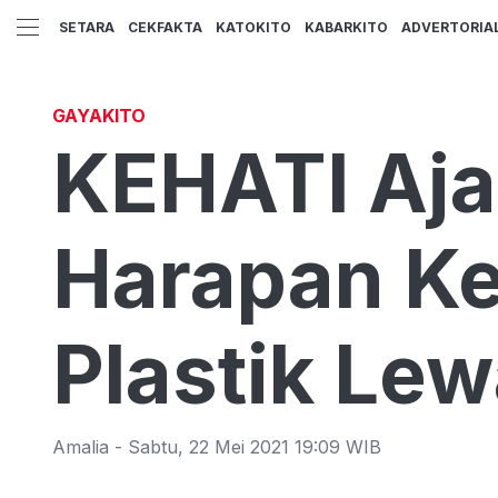
SETARA
CEKFAKTA
KATOKITO
KABARKITO
ADVERTORIA
GAYAKITO
KEHATI Aja
Harapan K
Plastik Lew
Amalia
-
Sabtu
,
22 Mei 2021 19:09
WIB