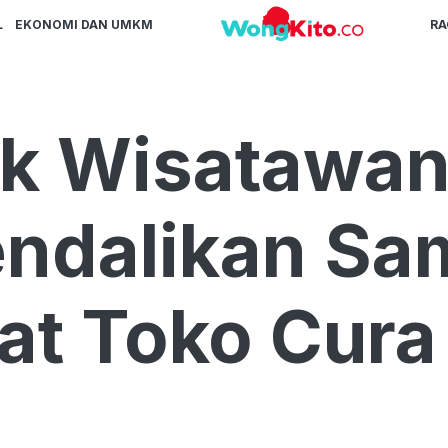
L
EKONOMI DAN UMKM
R
k Wisatawan
endalikan S
at Toko Cura