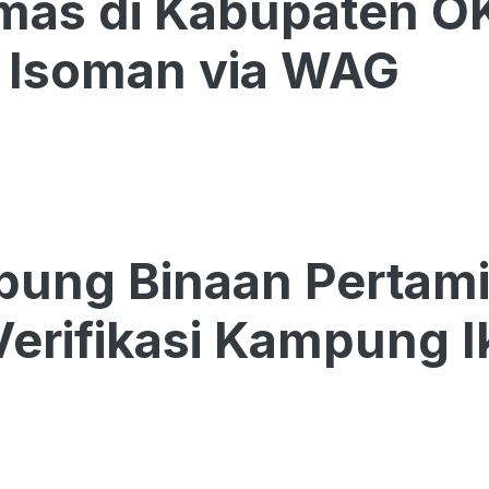
as di Kabupaten OKI
 Isoman via WAG
ung Binaan Pertamin
Verifikasi Kampung I