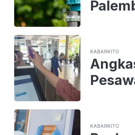
Palemb
KABARKITO
Angkas
Pesawa
KABARKITO