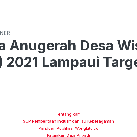
INER
a Anugerah Desa Wi
 2021 Lampaui Targ
Tentang kami
SOP Pemberitaan Inklusif dan Isu Keberagaman
Panduan Publikasi Wongkito.co
Kebijakan Data Pribadi