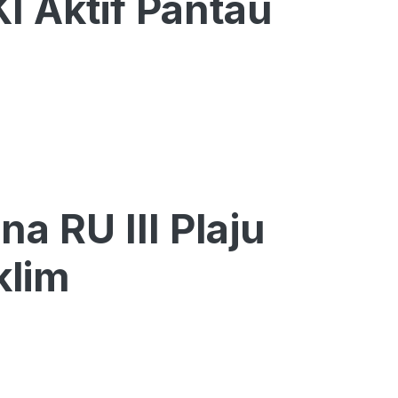
 Aktif Pantau
a RU III Plaju
klim