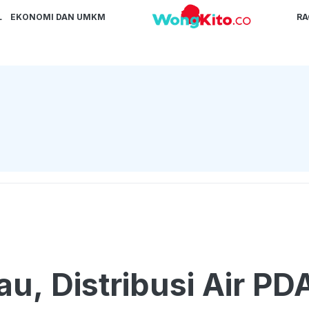
L
EKONOMI DAN UMKM
R
u, Distribusi Air PD