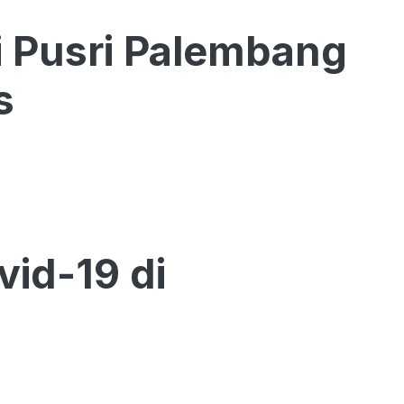
i Pusri Palembang
s
vid-19 di
a