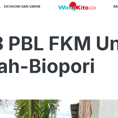
L
EKONOMI DAN UMKM
R
 PBL FKM Un
ah-Biopori