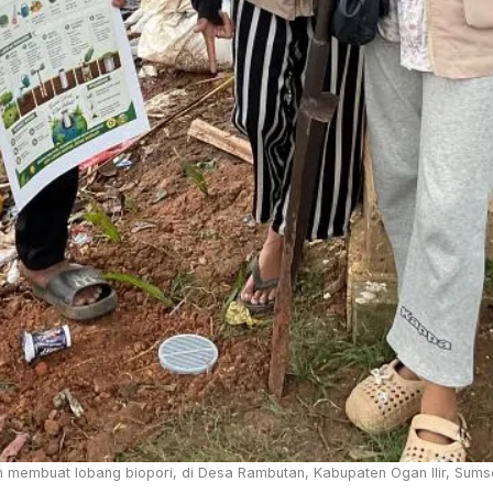
 membuat lobang biopori, di Desa Rambutan, Kabupaten Ogan Ilir, Sums