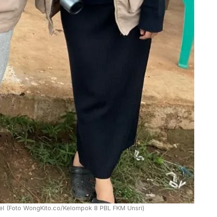
el (Foto WongKito.co/Kelompok 8 PBL FKM Unsri)