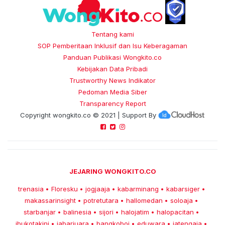
Tentang kami
SOP Pemberitaan Inklusif dan Isu Keberagaman
Panduan Publikasi Wongkito.co
Kebijakan Data Pribadi
Trustworthy News Indikator
Pedoman Media Siber
Transparency Report
Copyright
wongkito.co
© 2021 | Support By
JEJARING WONGKITO.CO
trenasia
Floresku
jogjaaja
kabarminang
kabarsiger
•
•
•
•
•
makassarinsight
potretutara
hallomedan
soloaja
•
•
•
•
starbanjar
balinesia
sijori
halojatim
halopacitan
•
•
•
•
•
ibukotakini
jabarjuara
bangkoboi
eduwara
jatengaja
•
•
•
•
•