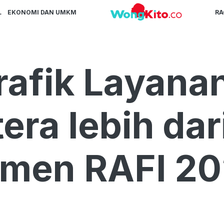
L
EKONOMI DAN UMKM
R
afik Layanan
ra lebih dar
men RAFI 2