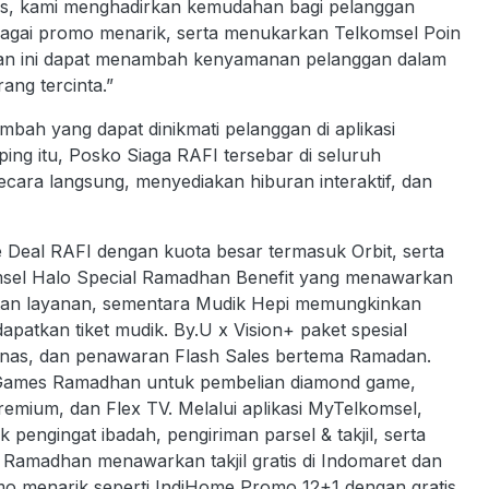
egis, kami menghadirkan kemudahan bagi pelanggan
bagai promo menarik, serta menukarkan Telkomsel Poin
nan ini dapat menambah kenyamanan pelanggan dalam
ng tercinta.”
mbah yang dapat dinikmati pelanggan di aplikasi
ng itu, Posko Siaga RAFI tersebar di seluruh
ara langsung, menyediakan hiburan interaktif, dan
 Deal RAFI dengan kuota besar termasuk Orbit, serta
sel Halo Special Ramadhan Benefit yang menawarkan
atan layanan, sementara Mudik Hepi memungkinkan
tkan tiket mudik. By.U x Vision+ paket spesial
nas, dan penawaran Flash Sales bertema Ramadan.
 Games Ramadhan untuk pembelian diamond game,
Premium, dan Flex TV. Melalui aplikasi MyTelkomsel,
ngingat ibadah, pengiriman parsel & takjil, serta
Ramadhan menawarkan takjil gratis di Indomaret dan
omo menarik seperti IndiHome Promo 12+1 dengan gratis