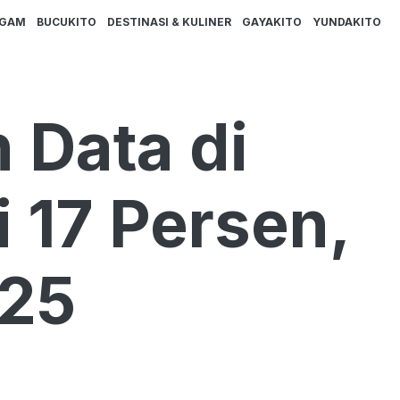
AGAM
BUCUKITO
DESTINASI & KULINER
GAYAKITO
YUNDAKITO
 Data di
i 17 Persen,
025