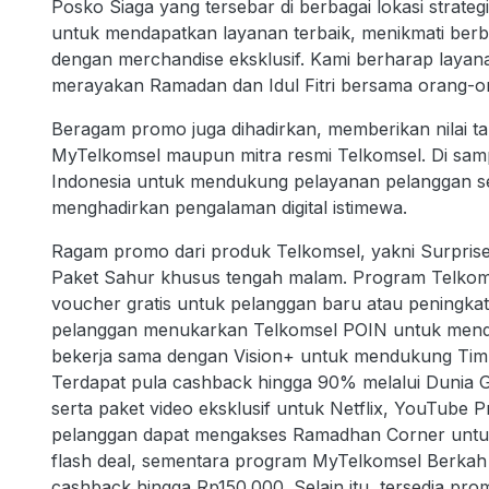
Posko Siaga yang tersebar di berbagai lokasi strat
untuk mendapatkan layanan terbaik, menikmati ber
dengan merchandise eksklusif. Kami berharap laya
merayakan Ramadan dan Idul Fitri bersama orang-ora
Beragam promo juga dihadirkan, memberikan nilai ta
MyTelkomsel maupun mitra resmi Telkomsel. Di sampi
Indonesia untuk mendukung pelayanan pelanggan sec
menghadirkan pengalaman digital istimewa.
Ragam promo dari produk Telkomsel, yakni Surprise
Paket Sahur khusus tengah malam. Program Telkom
voucher gratis untuk pelanggan baru atau peningk
pelanggan menukarkan Telkomsel POIN untuk mendapa
bekerja sama dengan Vision+ untuk mendukung Tim
Terdapat pula cashback hingga 90% melalui Dunia
serta paket video eksklusif untuk Netflix, YouTube 
pelanggan dapat mengakses Ramadhan Corner untuk pe
flash deal, sementara program MyTelkomsel Berkah 
cashback hingga Rp150.000. Selain itu, tersedia pr