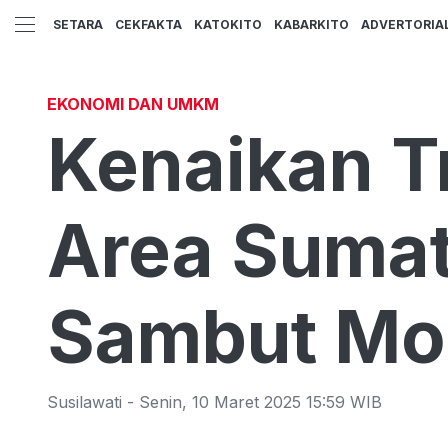
SETARA
CEKFAKTA
KATOKITO
KABARKITO
ADVERTORIA
EKONOMI DAN UMKM
Kenaikan Tr
Area Sumate
Sambut Mo
Susilawati
-
Senin
,
10 Maret 2025 15:59
WIB