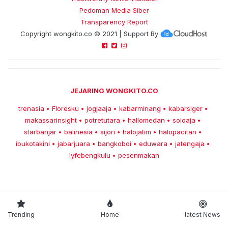
Pedoman Media Siber
Transparency Report
Copyright
wongkito.co
© 2021 | Support By
JEJARING WONGKITO.CO
trenasia
Floresku
jogjaaja
kabarminang
kabarsiger
•
•
•
•
•
makassarinsight
potretutara
hallomedan
soloaja
•
•
•
•
starbanjar
balinesia
sijori
halojatim
halopacitan
•
•
•
•
•
ibukotakini
jabarjuara
bangkoboi
eduwara
jatengaja
•
•
•
•
•
lyfebengkulu
pesenmakan
•
Trending
Home
latest News