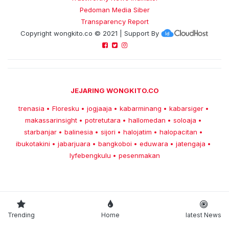
Pedoman Media Siber
Transparency Report
Copyright
wongkito.co
© 2021 | Support By
JEJARING WONGKITO.CO
trenasia
Floresku
jogjaaja
kabarminang
kabarsiger
•
•
•
•
•
makassarinsight
potretutara
hallomedan
soloaja
•
•
•
•
starbanjar
balinesia
sijori
halojatim
halopacitan
•
•
•
•
•
ibukotakini
jabarjuara
bangkoboi
eduwara
jatengaja
•
•
•
•
•
lyfebengkulu
pesenmakan
•
Trending
Home
latest News