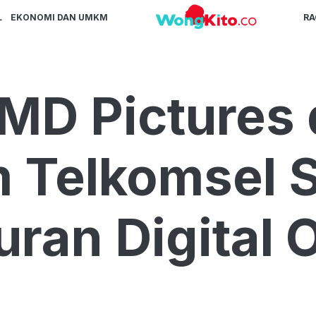
L
EKONOMI DAN UMKM
R
 MD Pictures
Telkomsel S
ran Digital O