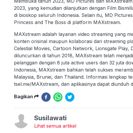
Membuka tahun 2023, MD Pictures dan MAXstream T
2023, yang kemudian dilanjutkan dengan Film Bismil
di bioskop seluruh Indonesia. Selain itu, MD Picture
Princess and The Boss di platform MAXstream.
MAXstream adalah layanan video streaming yang me
konten orisinal maupun kolaborasi dari streaming pla
Celestial Movies, Cartoon Network, Lionsgate Play, D
diluncurkan di tahun 2018, MAXstream telah menjadi s
pelanggan dengan 8 juta active users dan 32 juta do
Indonesia, MAXstream bahkan telah sukses merambah
Malaysia, Brunei, dan Thailand. Informasi lengkap 
tsel.me/MAXstream, dan aplikasinya dapat diunduh d
Bagikan
Susilawati
Lihat semua artikel