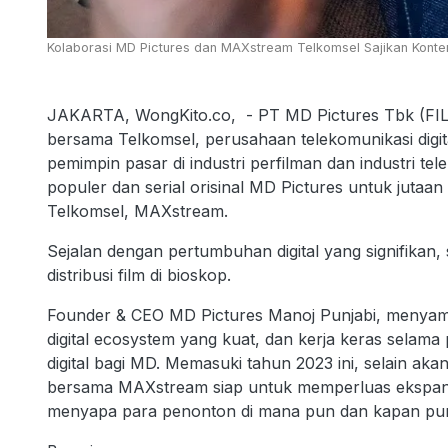
Kolaborasi MD Pictures dan MAXstream Telkomsel Sajikan Konten Hi
JAKARTA, WongKito.co, - PT MD Pictures Tbk (FI
bersama Telkomsel, perusahaan telekomunikasi digit
pemimpin pasar di industri perfilman dan industri te
populer dan serial orisinal MD Pictures untuk jutaa
Telkomsel, MAXstream.
Sejalan dengan pertumbuhan digital yang signifikan,
distribusi film di bioskop.
Founder & CEO MD Pictures Manoj Punjabi, menyam
digital ecosystem yang kuat, dan kerja keras selam
digital bagi MD. Memasuki tahun 2023 ini, selain akan
bersama MAXstream siap untuk memperluas ekspansi
menyapa para penonton di mana pun dan kapan pun