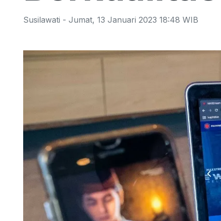
Susilawati
-
Jumat
,
13 Januari 2023 18:48
WIB