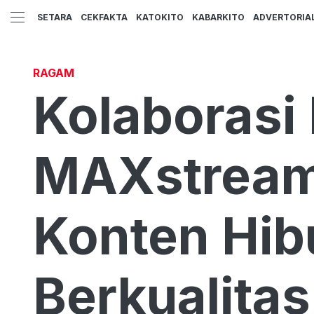
SETARA
CEKFAKTA
KATOKITO
KABARKITO
ADVERTORIA
RAGAM
Kolaborasi
MAXstream 
Konten Hibu
Berkualitas