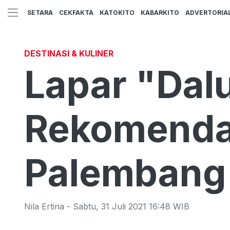
SETARA
CEKFAKTA
KATOKITO
KABARKITO
ADVERTORIA
DESTINASI & KULINER
Lapar "Dalu
Rekomendas
Palembang
Nila Ertina
-
Sabtu
,
31 Juli 2021 16:48
WIB