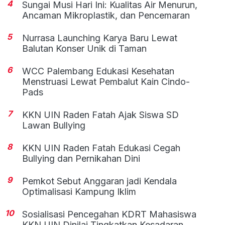
4
Sungai Musi Hari Ini: Kualitas Air Menurun,
Ancaman Mikroplastik, dan Pencemaran
5
Nurrasa Launching Karya Baru Lewat
Balutan Konser Unik di Taman
6
WCC Palembang Edukasi Kesehatan
Menstruasi Lewat Pembalut Kain Cindo-
Pads
7
KKN UIN Raden Fatah Ajak Siswa SD
Lawan Bullying
8
KKN UIN Raden Fatah Edukasi Cegah
Bullying dan Pernikahan Dini
9
Pemkot Sebut Anggaran jadi Kendala
Optimalisasi Kampung Iklim
10
Sosialisasi Pencegahan KDRT Mahasiswa
KKN UIN Dinilai Tingkatkan Kesadaran