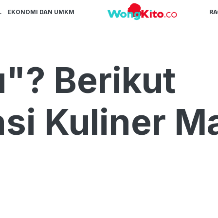
L
EKONOMI DAN UMKM
R
"? Berikut
i Kuliner M