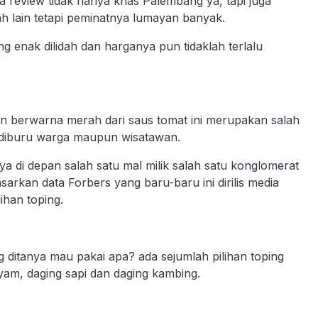
 review tidak hanya khas Palembang ya, tapi juga
 lain tetapi peminatnya lumayan banyak.
g enak dilidah dan harganya pun tidaklah terlalu
 berwarna merah dari saus tomat ini merupakan salah
 diburu warga maupun wisatawan.
a di depan salah satu mal milik salah satu konglomerat
rkan data Forbers yang baru-baru ini dirilis media
han toping.
ditanya mau pakai apa? ada sejumlah pilihan toping
 ayam, daging sapi dan daging kambing.