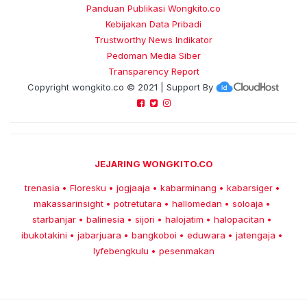
Panduan Publikasi Wongkito.co
Kebijakan Data Pribadi
Trustworthy News Indikator
Pedoman Media Siber
Transparency Report
Copyright
wongkito.co
© 2021 | Support By
JEJARING WONGKITO.CO
trenasia
Floresku
jogjaaja
kabarminang
kabarsiger
•
•
•
•
•
makassarinsight
potretutara
hallomedan
soloaja
•
•
•
•
starbanjar
balinesia
sijori
halojatim
halopacitan
•
•
•
•
•
ibukotakini
jabarjuara
bangkoboi
eduwara
jatengaja
•
•
•
•
•
lyfebengkulu
pesenmakan
•