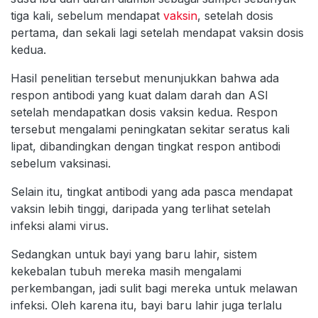
tiga kali, sebelum mendapat
vaksin
, setelah dosis
pertama, dan sekali lagi setelah mendapat vaksin dosis
kedua.
Hasil penelitian tersebut menunjukkan bahwa ada
respon antibodi yang kuat dalam darah dan ASI
setelah mendapatkan dosis vaksin kedua. Respon
tersebut mengalami peningkatan sekitar seratus kali
lipat, dibandingkan dengan tingkat respon antibodi
sebelum vaksinasi.
Selain itu, tingkat antibodi yang ada pasca mendapat
vaksin lebih tinggi, daripada yang terlihat setelah
infeksi alami virus.
Sedangkan untuk bayi yang baru lahir, sistem
kekebalan tubuh mereka masih mengalami
perkembangan, jadi sulit bagi mereka untuk melawan
infeksi. Oleh karena itu, bayi baru lahir juga terlalu