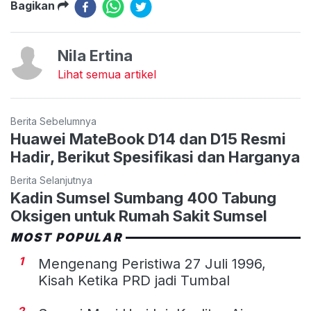
Bagikan
Nila Ertina
Lihat semua artikel
Berita Sebelumnya
Huawei MateBook D14 dan D15 Resmi
Hadir, Berikut Spesifikasi dan Harganya
Berita Selanjutnya
Kadin Sumsel Sumbang 400 Tabung
Oksigen untuk Rumah Sakit Sumsel
MOST POPULAR
1
Mengenang Peristiwa 27 Juli 1996,
Kisah Ketika PRD jadi Tumbal