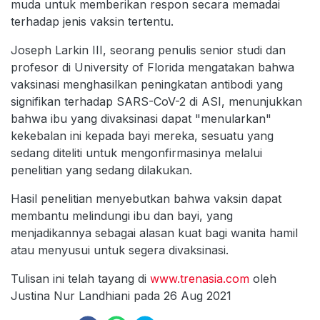
muda untuk memberikan respon secara memadai
terhadap jenis vaksin tertentu.
Joseph Larkin III, seorang penulis senior studi dan
profesor di University of Florida mengatakan bahwa
vaksinasi menghasilkan peningkatan antibodi yang
signifikan terhadap SARS-CoV-2 di ASI, menunjukkan
bahwa ibu yang divaksinasi dapat "menularkan"
kekebalan ini kepada bayi mereka, sesuatu yang
sedang diteliti untuk mengonfirmasinya melalui
penelitian yang sedang dilakukan.
Hasil penelitian menyebutkan bahwa vaksin dapat
membantu melindungi ibu dan bayi, yang
menjadikannya sebagai alasan kuat bagi wanita hamil
atau menyusui untuk segera divaksinasi.
Tulisan ini telah tayang di
www.trenasia.com
oleh
Justina Nur Landhiani pada 26 Aug 2021