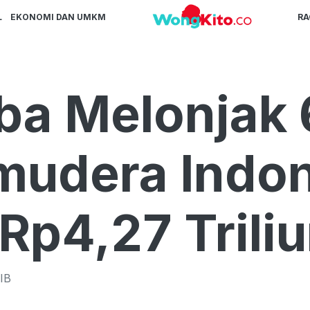
L
EKONOMI DAN UMKM
R
ba Melonjak
mudera Indon
Rp4,27 Trili
IB