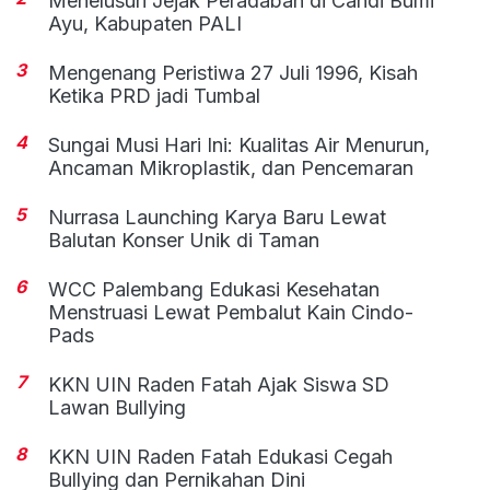
Menelusuri Jejak Peradaban di Candi Bumi
Ayu, Kabupaten PALI
3
Mengenang Peristiwa 27 Juli 1996, Kisah
Ketika PRD jadi Tumbal
4
Sungai Musi Hari Ini: Kualitas Air Menurun,
Ancaman Mikroplastik, dan Pencemaran
5
Nurrasa Launching Karya Baru Lewat
Balutan Konser Unik di Taman
6
WCC Palembang Edukasi Kesehatan
Menstruasi Lewat Pembalut Kain Cindo-
Pads
7
KKN UIN Raden Fatah Ajak Siswa SD
Lawan Bullying
8
KKN UIN Raden Fatah Edukasi Cegah
Bullying dan Pernikahan Dini