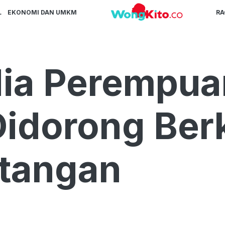
L
EKONOMI DAN UMKM
R
ia Perempuan
Didorong Ber
ntangan