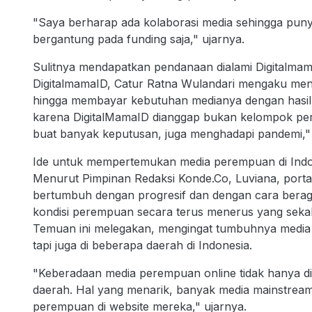
"Saya berharap ada kolaborasi media sehingga puny
bergantung pada funding saja," ujarnya.
Sulitnya mendapatkan pendanaan dialami Digitalma
DigitalmamaID, Catur Ratna Wulandari mengaku me
hingga membayar kebutuhan medianya dengan hasil b
karena DigitalMamaID dianggap bukan kelompok pe
buat banyak keputusan, juga menghadapi pandemi," 
Ide untuk mempertemukan media perempuan di Indon
Menurut Pimpinan Redaksi Konde.Co, Luviana, portal
bertumbuh dengan progresif dan dengan cara bera
kondisi perempuan secara terus menerus yang seka
Temuan ini melegakan, mengingat tumbuhnya media alt
tapi juga di beberapa daerah di Indonesia.
"Keberadaan media perempuan online tidak hanya dit
daerah. Hal yang menarik, banyak media mainstrea
perempuan di website mereka," ujarnya.