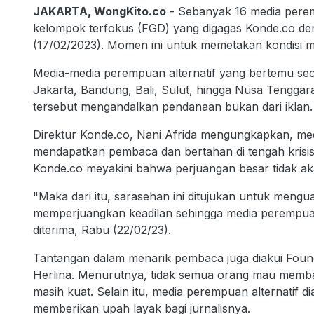
JAKARTA, WongKito.co
- Sebanyak 16 media peremp
kelompok terfokus (FGD) yang digagas Konde.co den
(17/02/2023). Momen ini untuk memetakan kondisi m
Media-media perempuan alternatif yang bertemu seca
Jakarta, Bandung, Bali, Sulut, hingga Nusa Tengga
tersebut mengandalkan pendanaan bukan dari iklan.
Direktur Konde.co, Nani Afrida mengungkapkan, medi
mendapatkan pembaca dan bertahan di tengah krisis
Konde.co meyakini bahwa perjuangan besar tidak aka
"Maka dari itu, sarasehan ini ditujukan untuk meng
memperjuangkan keadilan sehingga media perempuan
diterima, Rabu (22/02/23).
Tantangan dalam menarik pembaca juga diakui Foun
Herlina. Menurutnya, tidak semua orang mau membac
masih kuat. Selain itu, media perempuan alternatif di
memberikan upah layak bagi jurnalisnya.