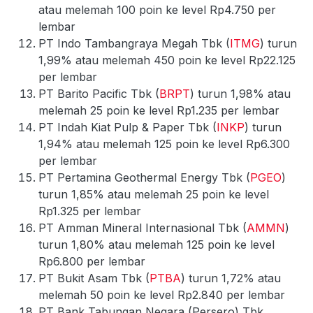
atau melemah 100 poin ke level Rp4.750 per
lembar
PT Indo Tambangraya Megah Tbk (
ITMG
) turun
1,99% atau melemah 450 poin ke level Rp22.125
per lembar
PT Barito Pacific Tbk (
BRPT
) turun 1,98% atau
melemah 25 poin ke level Rp1.235 per lembar
PT Indah Kiat Pulp & Paper Tbk (
INKP
) turun
1,94% atau melemah 125 poin ke level Rp6.300
per lembar
PT Pertamina Geothermal Energy Tbk (
PGEO
)
turun 1,85% atau melemah 25 poin ke level
Rp1.325 per lembar
PT Amman Mineral Internasional Tbk (
AMMN
)
turun 1,80% atau melemah 125 poin ke level
Rp6.800 per lembar
PT Bukit Asam Tbk (
PTBA
) turun 1,72% atau
melemah 50 poin ke level Rp2.840 per lembar
PT Bank Tabungan Negara (Persero) Tbk