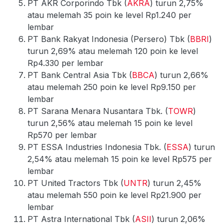
PT AKR Corporindo Tbk (
AKRA
) turun 2,75%
atau melemah 35 poin ke level Rp1.240 per
lembar
PT Bank Rakyat Indonesia (Persero) Tbk (
BBRI
)
turun 2,69% atau melemah 120 poin ke level
Rp4.330 per lembar
PT Bank Central Asia Tbk (
BBCA
) turun 2,66%
atau melemah 250 poin ke level Rp9.150 per
lembar
PT Sarana Menara Nusantara Tbk. (
TOWR
)
turun 2,56% atau melemah 15 poin ke level
Rp570 per lembar
PT ESSA Industries Indonesia Tbk. (
ESSA
) turun
2,54% atau melemah 15 poin ke level Rp575 per
lembar
PT United Tractors Tbk (
UNTR
) turun 2,45%
atau melemah 550 poin ke level Rp21.900 per
lembar
PT Astra International Tbk (
ASII
) turun 2,06%