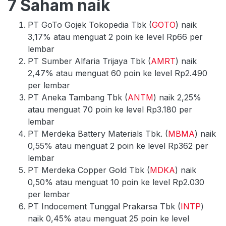
7 Saham naik
PT GoTo Gojek Tokopedia Tbk (
GOTO
) naik
3,17% atau menguat 2 poin ke level Rp66 per
lembar
PT Sumber Alfaria Trijaya Tbk (
AMRT
) naik
2,47% atau menguat 60 poin ke level Rp2.490
per lembar
PT Aneka Tambang Tbk (
ANTM
) naik 2,25%
atau menguat 70 poin ke level Rp3.180 per
lembar
PT Merdeka Battery Materials Tbk. (
MBMA
) naik
0,55% atau menguat 2 poin ke level Rp362 per
lembar
PT Merdeka Copper Gold Tbk (
MDKA
) naik
0,50% atau menguat 10 poin ke level Rp2.030
per lembar
PT Indocement Tunggal Prakarsa Tbk (
INTP
)
naik 0,45% atau menguat 25 poin ke level