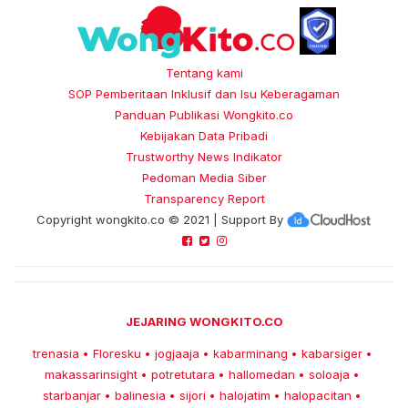
Tentang kami
SOP Pemberitaan Inklusif dan Isu Keberagaman
Panduan Publikasi Wongkito.co
Kebijakan Data Pribadi
Trustworthy News Indikator
Pedoman Media Siber
Transparency Report
Copyright
wongkito.co
© 2021 | Support By
JEJARING WONGKITO.CO
trenasia
Floresku
jogjaaja
kabarminang
kabarsiger
•
•
•
•
•
makassarinsight
potretutara
hallomedan
soloaja
•
•
•
•
starbanjar
balinesia
sijori
halojatim
halopacitan
•
•
•
•
•