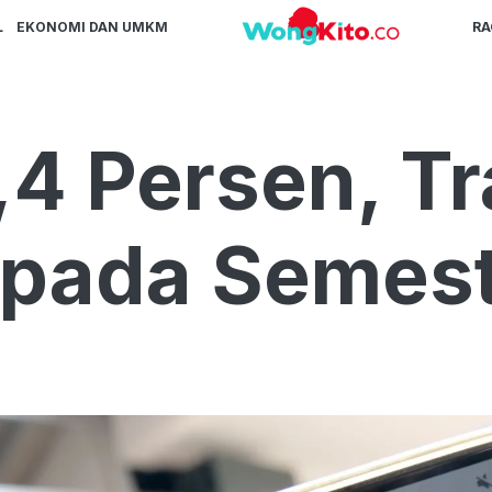
L
EKONOMI DAN UMKM
R
,4 Persen, Tr
pada Semeste