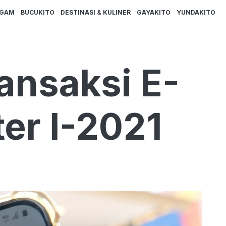
AGAM
BUCUKITO
DESTINASI & KULINER
GAYAKITO
YUNDAKITO
ansaksi E-
r I-2021