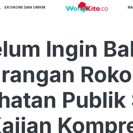
L
EKONOMI DAN UMKM
R
lum Ingin B
rangan Rokok
hatan Publik
Kajian Kompr