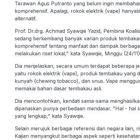
Terawan Agus Putranto yang belum ingin membahasn
komprehensif. Apalagi, rokok elektrik (vape) hanyal
alternatif.
Prof. Dr.drg. Achmad Syawqie Yazid, Pembina Koalis
sedang berkembang banyak varian produk tembakau a
komprehensif tentang manfaat dan dampak berbagai
melakukan riset lokal," kata Syawqie, Minggu (24/11)
Dia menjelaskan, secara umum terdapat beberapa jen
yaitu rokok elektrik (vape), produk tembakau yang
kunyah (chewing tobacco), dan snus. Vape mengguna
memakai bahan dasar tembakau asli.
Dia mencontohkan, kendati sama-sama menghasilka
dipanaskan punya perbedaan mendasar. "Hal - hal se
yang lengkap," kata Syawqie.
Selain merujuk berbagai referensi dari negara lain, ri
Kajian menyangkut berbagai aspek seperti kesehat