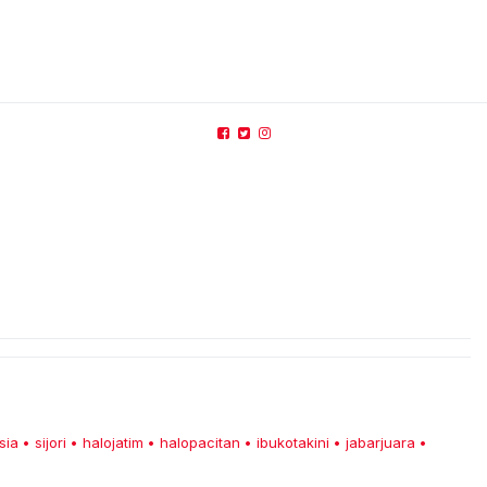
sia
sijori
halojatim
halopacitan
ibukotakini
jabarjuara
•
•
•
•
•
•