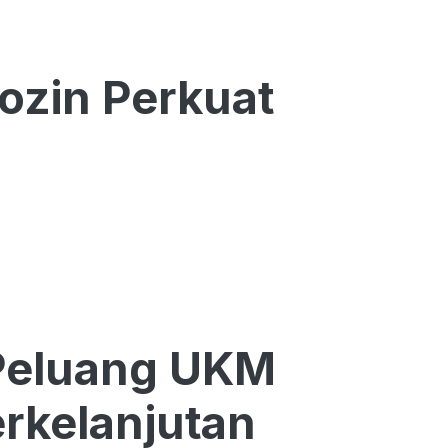
ozin Perkuat
Peluang UKM
rkelanjutan