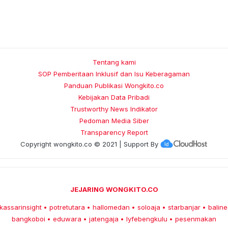
Tentang kami
SOP Pemberitaan Inklusif dan Isu Keberagaman
Panduan Publikasi Wongkito.co
Kebijakan Data Pribadi
Trustworthy News Indikator
Pedoman Media Siber
Transparency Report
Copyright
wongkito.co
© 2021 | Support By
JEJARING WONGKITO.CO
kassarinsight
potretutara
hallomedan
soloaja
starbanjar
baline
•
•
•
•
•
bangkoboi
eduwara
jatengaja
lyfebengkulu
pesenmakan
•
•
•
•