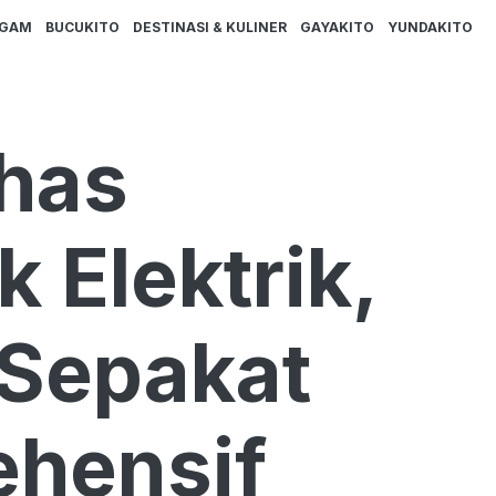
AGAM
BUCUKITO
DESTINASI & KULINER
GAYAKITO
YUNDAKITO
ahas
 Elektrik,
 Sepakat
ehensif