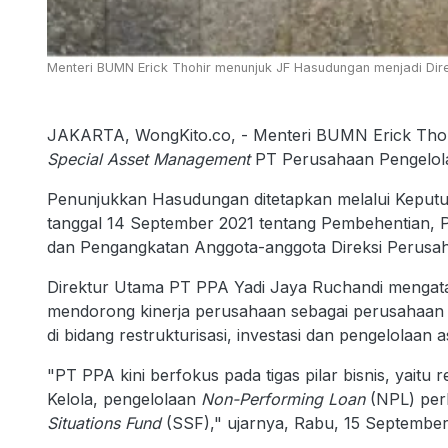
Menteri BUMN Erick Thohir menunjuk JF Hasudungan menjadi Dir
JAKARTA, WongKito.co, - Menteri BUMN Erick Thoh
Special Asset Management
PT Perusahaan Pengelola
Penunjukkan Hasudungan ditetapkan melalui Kep
tanggal 14 September 2021 tentang Pembehentian,
dan Pengangkatan Anggota-anggota Direksi Perusa
Direktur Utama PT PPA Yadi Jaya Ruchandi mengat
mendorong kinerja perusahaan sebagai perusahaa
di bidang restrukturisasi, investasi dan pengelolaan a
"PT PPA kini berfokus pada tigas pilar bisnis, yaitu 
Kelola, pengelolaan
Non-Performing Loan
(NPL) perb
Situations Fund
(SSF)," ujarnya, Rabu, 15 September