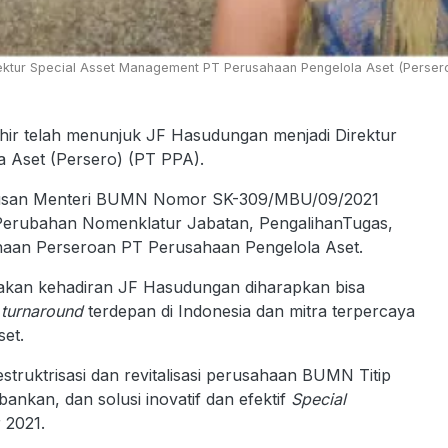
ektur Special Asset Management PT Perusahaan Pengelola Aset (Persero
ir telah menunjuk JF Hasudungan menjadi Direktur
 Aset (Persero) (PT PPA).
utusan Menteri BUMN Nomor SK-309/MBU/09/2021
 Perubahan Nomenklatur Jabatan, PengalihanTugas,
haan Perseroan PT Perusahaan Pengelola Aset.
akan kehadiran JF Hasudungan diharapkan bisa
n
turnaround
terdepan di Indonesia dan mitra terpercaya
set.
restruktrisasi dan revitalisasi perusahaan BUMN Titip
ankan, dan solusi inovatif dan efektif
Special
 2021.