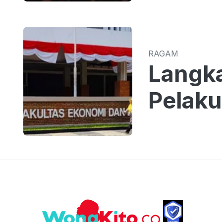
RAGAM
Langk
Pelaku