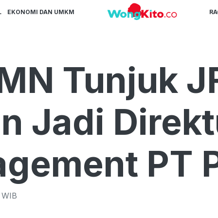
L
EKONOMI DAN UMKM
R
MN Tunjuk J
 Jadi Direkt
agement PT 
WIB