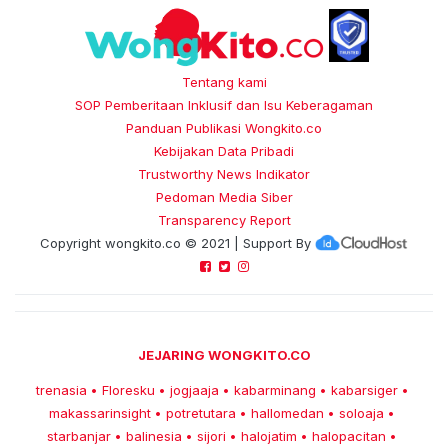
Tentang kami
SOP Pemberitaan Inklusif dan Isu Keberagaman
Panduan Publikasi Wongkito.co
Kebijakan Data Pribadi
Trustworthy News Indikator
Pedoman Media Siber
Transparency Report
Copyright
wongkito.co
© 2021 | Support By
JEJARING WONGKITO.CO
trenasia
Floresku
jogjaaja
kabarminang
kabarsiger
•
•
•
•
•
makassarinsight
potretutara
hallomedan
soloaja
•
•
•
•
starbanjar
balinesia
sijori
halojatim
halopacitan
•
•
•
•
•