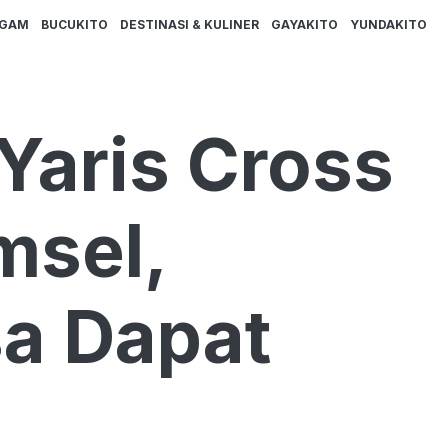
AGAM
BUCUKITO
DESTINASI & KULINER
GAYAKITO
YUNDAKITO
 Yaris Cross
msel,
sa Dapat