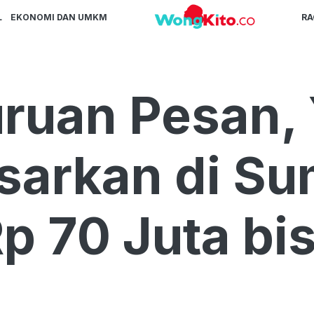
L
EKONOMI DAN UMKM
R
uruan Pesan,
sarkan di Su
p 70 Juta bi