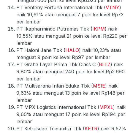
menguat 600 poin ke level Rp6.025 per lembar
PT Venteny Fortuna International Tbk (
VTNY
)
naik 10,61% atau menguat 7 poin ke level Rp73
per lembar
PT Ikapharmindo Putramas Tbk (
IKPM
) naik
10,55% atau menguat 21 poin ke level Rp220 per
lembar
PT Haloni Jane Tbk (
HALO
) naik 10,23% atau
menguat 9 poin ke level Rp97 per lembar
PT Graha Layar Prima Tbk Class C (
BLTZ
) naik
9,80% atau menguat 240 poin ke level Rp2.690
per lembar
PT Multisarana Intan Eduka Tbk (
MSIE
) naik
9,63% atau menguat 13 poin ke level Rp148 per
lembar
PT MPX Logistics International Tbk (
MPXL
) naik
9,60% atau menguat 17 poin ke level Rp194 per
lembar
PT Ketrosden Triasmitra Tbk (
KETR
) naik 9,57%