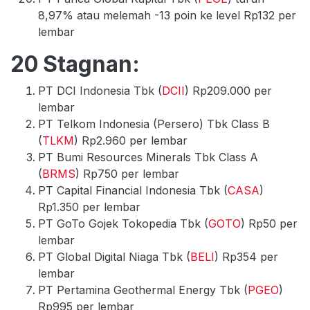
8,97% atau melemah -13 poin ke level Rp132 per
lembar
20 Stagnan:
PT DCI Indonesia Tbk (
DCII
) Rp209.000 per
lembar
PT Telkom Indonesia (Persero) Tbk Class B
(
TLKM
) Rp2.960 per lembar
PT Bumi Resources Minerals Tbk Class A
(
BRMS
) Rp750 per lembar
PT Capital Financial Indonesia Tbk (
CASA
)
Rp1.350 per lembar
PT GoTo Gojek Tokopedia Tbk (
GOTO
) Rp50 per
lembar
PT Global Digital Niaga Tbk (
BELI
) Rp354 per
lembar
PT Pertamina Geothermal Energy Tbk (
PGEO
)
Rp995 per lembar