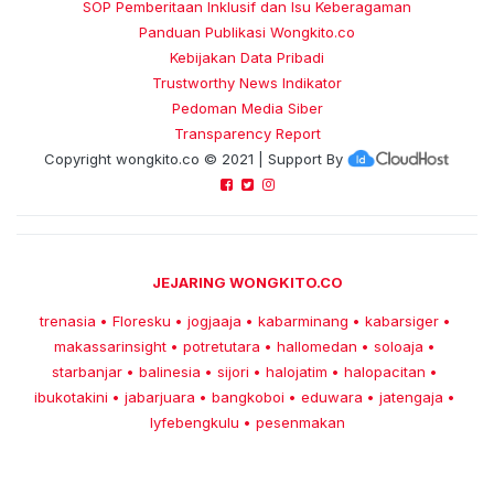
SOP Pemberitaan Inklusif dan Isu Keberagaman
Panduan Publikasi Wongkito.co
Kebijakan Data Pribadi
Trustworthy News Indikator
Pedoman Media Siber
Transparency Report
Copyright
wongkito.co
© 2021 | Support By
JEJARING WONGKITO.CO
trenasia
Floresku
jogjaaja
kabarminang
kabarsiger
•
•
•
•
•
makassarinsight
potretutara
hallomedan
soloaja
•
•
•
•
starbanjar
balinesia
sijori
halojatim
halopacitan
•
•
•
•
•
ibukotakini
jabarjuara
bangkoboi
eduwara
jatengaja
•
•
•
•
•
lyfebengkulu
pesenmakan
•