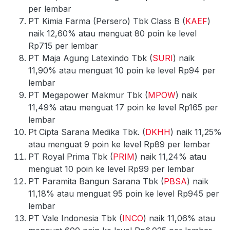
per lembar
PT Kimia Farma (Persero) Tbk Class B (
KAEF
)
naik 12,60% atau menguat 80 poin ke level
Rp715 per lembar
PT Maja Agung Latexindo Tbk (
SURI
) naik
11,90% atau menguat 10 poin ke level Rp94 per
lembar
PT Megapower Makmur Tbk (
MPOW
) naik
11,49% atau menguat 17 poin ke level Rp165 per
lembar
Pt Cipta Sarana Medika Tbk. (
DKHH
) naik 11,25%
atau menguat 9 poin ke level Rp89 per lembar
PT Royal Prima Tbk (
PRIM
) naik 11,24% atau
menguat 10 poin ke level Rp99 per lembar
PT Paramita Bangun Sarana Tbk (
PBSA
) naik
11,18% atau menguat 95 poin ke level Rp945 per
lembar
PT Vale Indonesia Tbk (
INCO
) naik 11,06% atau