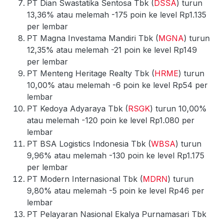
PT Dian Swastatika Sentosa Tbk (
DSSA
) turun
13,36% atau melemah -175 poin ke level Rp1.135
per lembar
PT Magna Investama Mandiri Tbk (
MGNA
) turun
12,35% atau melemah -21 poin ke level Rp149
per lembar
PT Menteng Heritage Realty Tbk (
HRME
) turun
10,00% atau melemah -6 poin ke level Rp54 per
lembar
PT Kedoya Adyaraya Tbk (
RSGK
) turun 10,00%
atau melemah -120 poin ke level Rp1.080 per
lembar
PT BSA Logistics Indonesia Tbk (
WBSA
) turun
9,96% atau melemah -130 poin ke level Rp1.175
per lembar
PT Modern Internasional Tbk (
MDRN
) turun
9,80% atau melemah -5 poin ke level Rp46 per
lembar
PT Pelayaran Nasional Ekalya Purnamasari Tbk