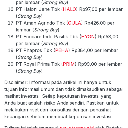
per lembar (
Strong Buy
)
PT Haloni Jane Tbk (
HALO
) Rp97,00 per lembar
(
Strong Buy
)
PT Aman Agrindo Tbk (
GULA
) Rp426,00 per
lembar (
Strong Buy
)
PT Ecocare Indo Pasifik Tbk (
HYGN
) Rp158,00
per lembar (
Strong Buy
)
PT Phapros Tbk (
PEHA
) Rp384,00 per lembar
(
Strong Buy
)
PT Royal Prima Tbk (
PRIM
) Rp99,00 per lembar
(
Strong Buy
)
Disclaimer: Informasi pada artikel ini hanya untuk
tujuan informasi umum dan tidak dimaksudkan sebagai
nasihat investasi. Setiap keputusan investasi yang
Anda buat adalah risiko Anda sendiri. Pastikan untuk
melakukan riset dan konsultasi dengan penasihat
keuangan sebelum membuat keputusan investasi.
Tulisan ini telah tayang di
www.trenasia.id
oleh Redaksi