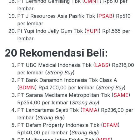
PT Cemindo Gemilang Tbk (
CMNT
) Rp810 per
lembar
PT J Resources Asia Pasifik Tbk (
PSAB
) Rp510
per lembar
Pt Yupi Indo Jelly Gum Tbk (
YUPI
) Rp1.565 per
lembar
20 Rekomendasi Beli:
PT UBC Medical Indonesia Tbk (
LABS
) Rp216,00
per lembar (
Strong Buy
)
PT Bank Danamon Indonesia Tbk Class A
(
BDMN
) Rp4.700,00 per lembar (
Strong Buy
)
PT Sarana Meditama Metropolitan Tbk (
SAME
)
Rp354,00 per lembar (
Strong Buy
)
PT Lancartama Sejati Tbk (
TAMA
) Rp236,00 per
lembar (
Strong Buy
)
PT Dafam Property Indonesia Tbk (
DFAM
)
Rp140,00 per lembar (
Strong Buy
)
PT Multisarana Intan Eduka Tbk (
MSIE
)