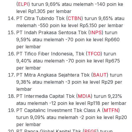
(
ELPI
) turun 9,69% atau melemah -140 poin ke
level Rp1.305 per lembar
PT Citra Tubindo Tbk (
CTBN
) turun 9,65% atau
melemah -550 poin ke level Rp5.150 per lembar
PT Indah Prakasa Sentosa Tbk (
INPS
) turun
9,59% atau melemah -70 poin ke level Rp660
per lembar
PT Tifico Fiber Indonesia, Tbk (
TFCO
) turun
9,40% atau melemah -70 poin ke level Rp675
per lembar
PT Mitra Angkasa Sejahtera Tbk (
BAUT
) turun
9,38% atau melemah -3 poin ke level Rp29 per
lembar
PT Intermedia Capital Tbk (
MDIA
) turun 9,23%
atau melemah -12 poin ke level Rp118 per lembar
PT Capitalinc Investment Tbk Class A (
MTFN
)
turun 9,09% atau melemah -2 poin ke level Rp20
per lembar
PT Panca Global Kapital Tbk (
PEGE
) turun